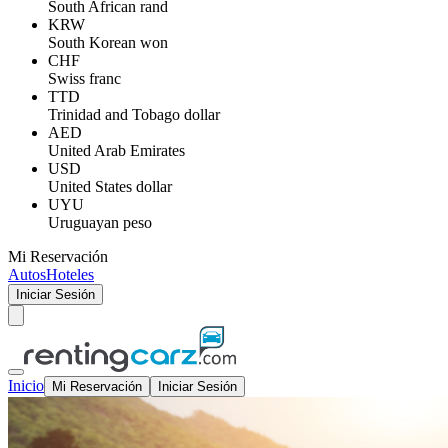
South African rand
KRW
South Korean won
CHF
Swiss franc
TTD
Trinidad and Tobago dollar
AED
United Arab Emirates
USD
United States dollar
UYU
Uruguayan peso
Mi Reservación
Autos
Hoteles
Iniciar Sesión
Inicio
Mi Reservación
Iniciar Sesión