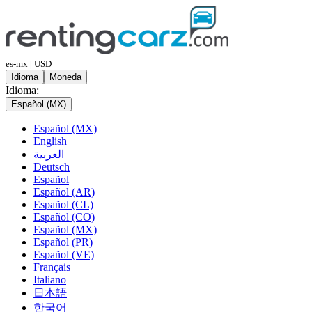
es-mx | USD
Idioma
Moneda
Idioma:
Español (MX)
Español (MX)
English
العربية
Deutsch
Español
Español (AR)
Español (CL)
Español (CO)
Español (MX)
Español (PR)
Español (VE)
Français
Italiano
日本語
한국어