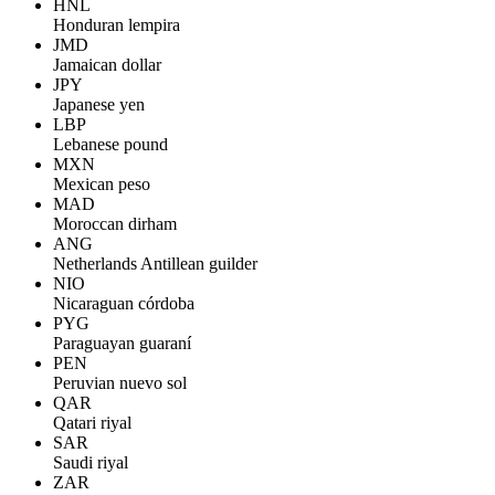
HNL
Honduran lempira
JMD
Jamaican dollar
JPY
Japanese yen
LBP
Lebanese pound
MXN
Mexican peso
MAD
Moroccan dirham
ANG
Netherlands Antillean guilder
NIO
Nicaraguan córdoba
PYG
Paraguayan guaraní
PEN
Peruvian nuevo sol
QAR
Qatari riyal
SAR
Saudi riyal
ZAR