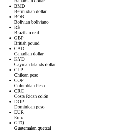
Bahamian dollar
BMD
Bermudian dollar
BOB
Bolivian boliviano
R$
Brazilian real
GBP
British pound
CAD
Canadian dollar
KYD
Cayman Islands dollar
CLP
Chilean peso
COP
Colombian Peso
CRC
Costa Rican colón
DOP
Dominican peso
EUR
Euro
GTQ
Guatemalan quetzal