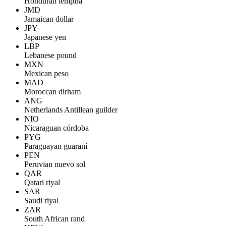
Honduran lempira
JMD
Jamaican dollar
JPY
Japanese yen
LBP
Lebanese pound
MXN
Mexican peso
MAD
Moroccan dirham
ANG
Netherlands Antillean guilder
NIO
Nicaraguan córdoba
PYG
Paraguayan guaraní
PEN
Peruvian nuevo sol
QAR
Qatari riyal
SAR
Saudi riyal
ZAR
South African rand