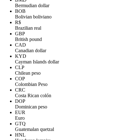
Bermudian dollar
BOB
Bolivian boliviano
R$
Brazilian real
GBP
British pound
CAD
Canadian dollar
KYD
Cayman Islands dollar
CLP
Chilean peso
COP
Colombian Peso
CRC
Costa Rican colón
DOP
Dominican peso
EUR
Euro
GTQ
Guatemalan quetzal
HNL