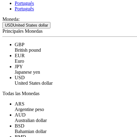
Portugués
Português
Moneda:
USD
United States dollar
Principales Monedas
GBP
British pound
EUR
Euro
JPY
Japanese yen
USD
United States dollar
Todas las Monedas
ARS
Argentine peso
AUD
Australian dollar
BSD
Bahamian dollar
BMD