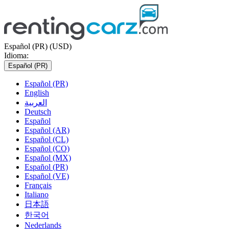
Español (PR) (USD)
Idioma:
Español (PR)
Español (PR)
English
العربية
Deutsch
Español
Español (AR)
Español (CL)
Español (CO)
Español (MX)
Español (PR)
Español (VE)
Français
Italiano
日本語
한국어
Nederlands