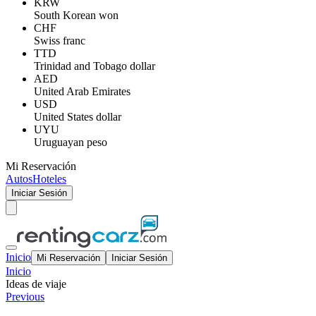
KRW
South Korean won
CHF
Swiss franc
TTD
Trinidad and Tobago dollar
AED
United Arab Emirates
USD
United States dollar
UYU
Uruguayan peso
Mi Reservación
Autos
Hoteles
Iniciar Sesión
Inicio
Mi Reservación
Iniciar Sesión
Inicio
Ideas de viaje
Previous