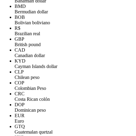
Bahamian dollar
BMD
Bermudian dollar
BOB
Bolivian boliviano
R$
Brazilian real
GBP
British pound
CAD
Canadian dollar
KYD
Cayman Islands dollar
CLP
Chilean peso
COP
Colombian Peso
CRC
Costa Rican colón
DOP
Dominican peso
EUR
Euro
GTQ
Guatemalan quetzal