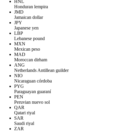
HNL
Honduran lempira
JMD
Jamaican dollar
JPY
Japanese yen
LBP
Lebanese pound
MXN
Mexican peso
MAD
Moroccan dirham
ANG
Netherlands Antillean guilder
NIO
Nicaraguan córdoba
PYG
Paraguayan guaraní
PEN
Peruvian nuevo sol
QAR
Qatari riyal
SAR
Saudi riyal
ZAR