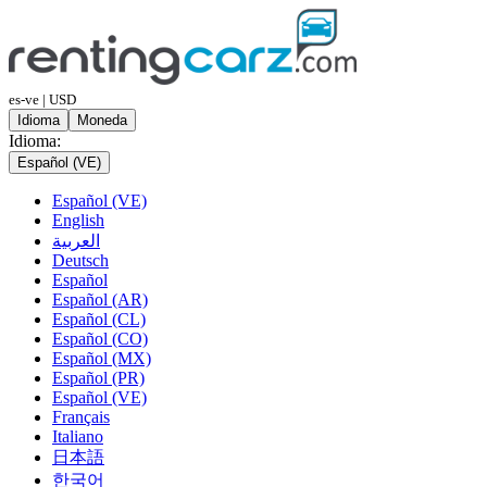
es-ve | USD
Idioma
Moneda
Idioma:
Español (VE)
Español (VE)
English
العربية
Deutsch
Español
Español (AR)
Español (CL)
Español (CO)
Español (MX)
Español (PR)
Español (VE)
Français
Italiano
日本語
한국어