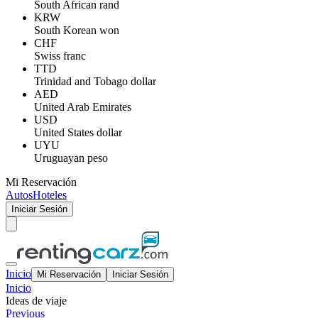
South African rand
KRW
South Korean won
CHF
Swiss franc
TTD
Trinidad and Tobago dollar
AED
United Arab Emirates
USD
United States dollar
UYU
Uruguayan peso
Mi Reservación
Autos
Hoteles
Iniciar Sesión
Inicio
Mi Reservación
Iniciar Sesión
Inicio
Ideas de viaje
Previous