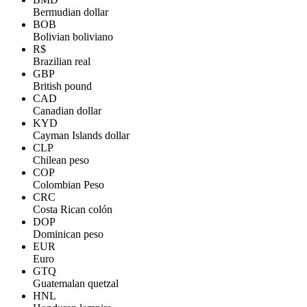
Bermudian dollar
BOB
Bolivian boliviano
R$
Brazilian real
GBP
British pound
CAD
Canadian dollar
KYD
Cayman Islands dollar
CLP
Chilean peso
COP
Colombian Peso
CRC
Costa Rican colón
DOP
Dominican peso
EUR
Euro
GTQ
Guatemalan quetzal
HNL