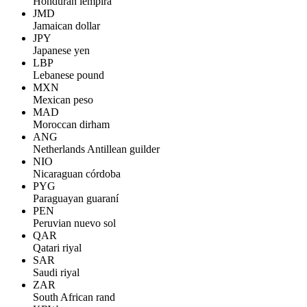
Honduran lempira
JMD
Jamaican dollar
JPY
Japanese yen
LBP
Lebanese pound
MXN
Mexican peso
MAD
Moroccan dirham
ANG
Netherlands Antillean guilder
NIO
Nicaraguan córdoba
PYG
Paraguayan guaraní
PEN
Peruvian nuevo sol
QAR
Qatari riyal
SAR
Saudi riyal
ZAR
South African rand