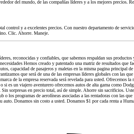
lrededor del mundo, de las compañías líderes y a los mejores precios. R
tal control y a excelentes precios. Con nuestro departamento de servic
tino. Clic. Ahorre. Maneje.
líderes, reconocidas y confiables, que sabemos respaldan sus productos
as necesidades Hemos creado y patentado una matriz de resultados que fac
utos, capacidad de pasajeros y maletas en la misma pagina principal de
antizamos que será de una de las empresas líderes globales con las qu
la marca de la empresa reservada será revelada para usted. Ofrecemos la
o si es un viajero aventurero ofrecemos autos de alta gama como Dodg
 Sin sorpresas en precio total, así de simple. Ahorre sin sacrificios. Us
 o los programas de aerolíneas asociadas a las rentadoras con las que
 su auto. Donamos sin costo a usted. Donamos $1 por cada renta a Hum