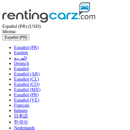
Español (PR) (USD)
Idioma:
Español (PR)
Español (PR)
English
العربية
Deutsch
Español
Español (AR)
Español (CL)
Español (CO)
Español (MX)
Español (PR)
Español (VE)
Français
Italiano
日本語
한국어
Nederlands