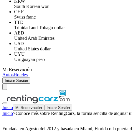
KRW
South Korean won
CHF
Swiss franc
TTD
Trinidad and Tobago dollar
AED
United Arab Emirates
USD
United States dollar
UYU
Uruguayan peso
Mi Reservación
Autos
Hoteles
Iniciar Sesión
Inicio
Mi Reservación
Iniciar Sesión
Inicio
>
Conoce más sobre RentingCarz, la forma sencilla de alquilar u
Fundada en Agosto del 2012 y basada en Miami, Florida o la puerta de