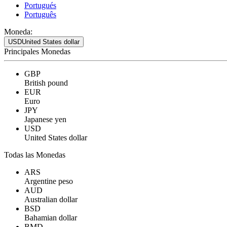
Portugués
Português
Moneda:
USD
United States dollar
Principales Monedas
GBP
British pound
EUR
Euro
JPY
Japanese yen
USD
United States dollar
Todas las Monedas
ARS
Argentine peso
AUD
Australian dollar
BSD
Bahamian dollar
BMD