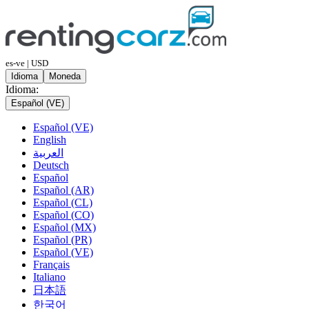
es-ve | USD
Idioma
Moneda
Idioma:
Español (VE)
Español (VE)
English
العربية
Deutsch
Español
Español (AR)
Español (CL)
Español (CO)
Español (MX)
Español (PR)
Español (VE)
Français
Italiano
日本語
한국어