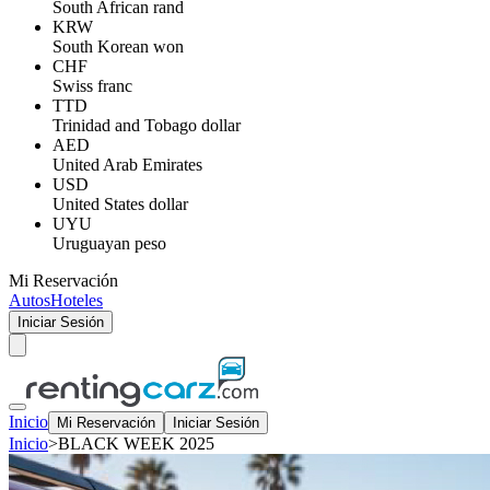
South African rand
KRW
South Korean won
CHF
Swiss franc
TTD
Trinidad and Tobago dollar
AED
United Arab Emirates
USD
United States dollar
UYU
Uruguayan peso
Mi Reservación
Autos
Hoteles
Iniciar Sesión
Inicio
Mi Reservación
Iniciar Sesión
Inicio
>
BLACK WEEK 2025