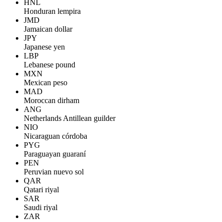
HNL
Honduran lempira
JMD
Jamaican dollar
JPY
Japanese yen
LBP
Lebanese pound
MXN
Mexican peso
MAD
Moroccan dirham
ANG
Netherlands Antillean guilder
NIO
Nicaraguan córdoba
PYG
Paraguayan guaraní
PEN
Peruvian nuevo sol
QAR
Qatari riyal
SAR
Saudi riyal
ZAR