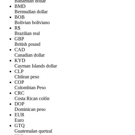
Bahamian dollar
BMD
Bermudian dollar
BOB
Bolivian boliviano
R$
Brazilian real
GBP
British pound
CAD
Canadian dollar
KYD
Cayman Islands dollar
CLP
Chilean peso
COP
Colombian Peso
CRC
Costa Rican colón
DOP
Dominican peso
EUR
Euro
GTQ
Guatemalan quetzal