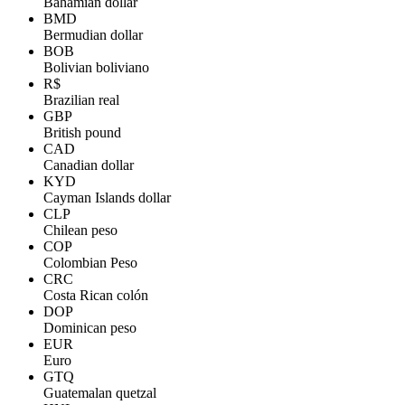
Bahamian dollar
BMD
Bermudian dollar
BOB
Bolivian boliviano
R$
Brazilian real
GBP
British pound
CAD
Canadian dollar
KYD
Cayman Islands dollar
CLP
Chilean peso
COP
Colombian Peso
CRC
Costa Rican colón
DOP
Dominican peso
EUR
Euro
GTQ
Guatemalan quetzal