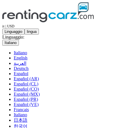
it | USD
Linguaggio
lingua
Linguaggio:
Italiano
Italiano
English
العربية
Deutsch
Español
Español (AR)
Español (CL)
Español (CO)
Español (MX)
Español (PR)
Español (VE)
Français
Italiano
日本語
한국어