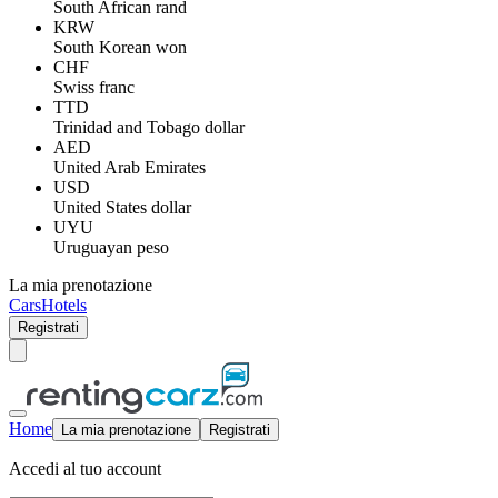
South African rand
KRW
South Korean won
CHF
Swiss franc
TTD
Trinidad and Tobago dollar
AED
United Arab Emirates
USD
United States dollar
UYU
Uruguayan peso
La mia prenotazione
Cars
Hotels
Registrati
Home
La mia prenotazione
Registrati
Accedi al tuo account