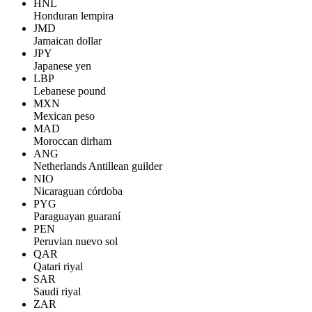
HNL
Honduran lempira
JMD
Jamaican dollar
JPY
Japanese yen
LBP
Lebanese pound
MXN
Mexican peso
MAD
Moroccan dirham
ANG
Netherlands Antillean guilder
NIO
Nicaraguan córdoba
PYG
Paraguayan guaraní
PEN
Peruvian nuevo sol
QAR
Qatari riyal
SAR
Saudi riyal
ZAR