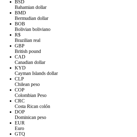
BSD
Bahamian dollar
BMD
Bermudian dollar
BOB
Bolivian boliviano
R$
Brazilian real
GBP
British pound
CAD
Canadian dollar
KYD
Cayman Islands dollar
CLP
Chilean peso
COP
Colombian Peso
CRC
Costa Rican colón
DOP
Dominican peso
EUR
Euro
GTQ