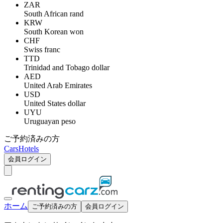
ZAR
South African rand
KRW
South Korean won
CHF
Swiss franc
TTD
Trinidad and Tobago dollar
AED
United Arab Emirates
USD
United States dollar
UYU
Uruguayan peso
ご予約済みの方
Cars
Hotels
会員ログイン
ホーム
ご予約済みの方
会員ログイン