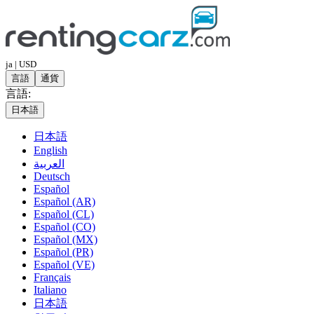
ja | USD
言語
通貨
言語:
日本語
日本語
English
العربية
Deutsch
Español
Español (AR)
Español (CL)
Español (CO)
Español (MX)
Español (PR)
Español (VE)
Français
Italiano
日本語