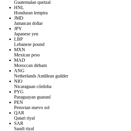
Guatemalan quetzal
HNL
Honduran lempira
JMD
Jamaican dollar
JPY
Japanese yen
LBP
Lebanese pound
MXN
Mexican peso
MAD
Moroccan dirham
ANG
Netherlands Antillean guilder
NIO
Nicaraguan córdoba
PYG
Paraguayan guaraní
PEN
Peruvian nuevo sol
QAR
Qatari riyal
SAR
Saudi riyal