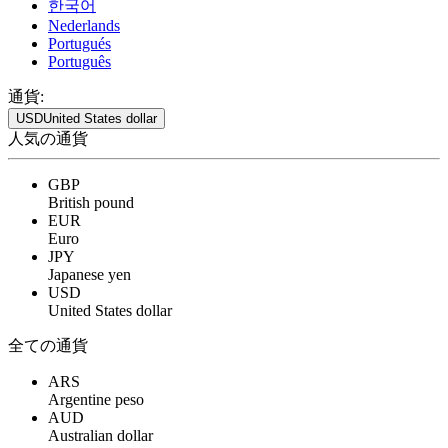
한국어
Nederlands
Portugués
Português
通貨:
USD
United States dollar
人気の通貨
GBP
British pound
EUR
Euro
JPY
Japanese yen
USD
United States dollar
全ての通貨
ARS
Argentine peso
AUD
Australian dollar