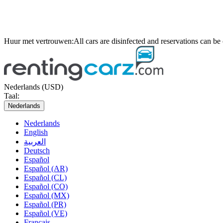
Huur met vertrouwen:
All cars are disinfected and reservations can be
Nederlands (USD)
Taal:
Nederlands
Nederlands
English
العربية
Deutsch
Español
Español (AR)
Español (CL)
Español (CO)
Español (MX)
Español (PR)
Español (VE)
Français