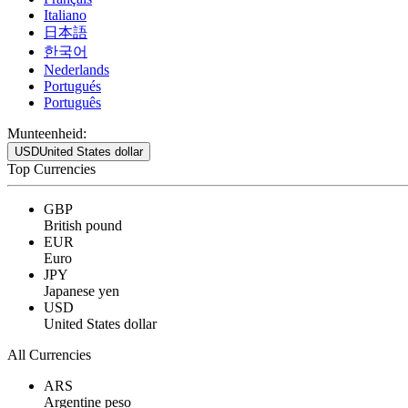
Italiano
日本語
한국어
Nederlands
Portugués
Português
Munteenheid:
USD
United States dollar
Top Currencies
GBP
British pound
EUR
Euro
JPY
Japanese yen
USD
United States dollar
All Currencies
ARS
Argentine peso