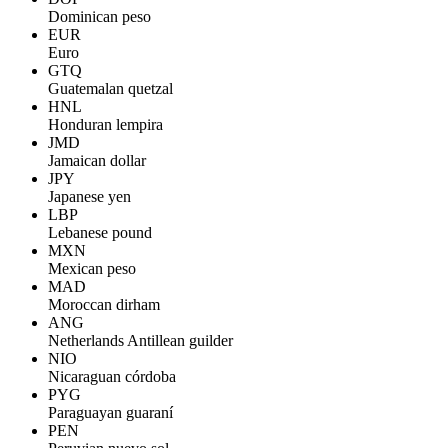
Dominican peso
EUR
Euro
GTQ
Guatemalan quetzal
HNL
Honduran lempira
JMD
Jamaican dollar
JPY
Japanese yen
LBP
Lebanese pound
MXN
Mexican peso
MAD
Moroccan dirham
ANG
Netherlands Antillean guilder
NIO
Nicaraguan córdoba
PYG
Paraguayan guaraní
PEN