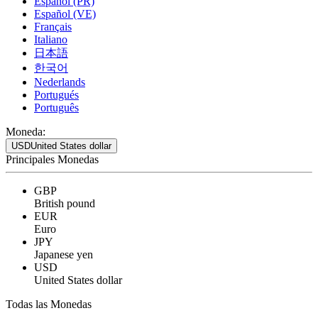
Español (PR)
Español (VE)
Français
Italiano
日本語
한국어
Nederlands
Portugués
Português
Moneda:
USD
United States dollar
Principales Monedas
GBP
British pound
EUR
Euro
JPY
Japanese yen
USD
United States dollar
Todas las Monedas