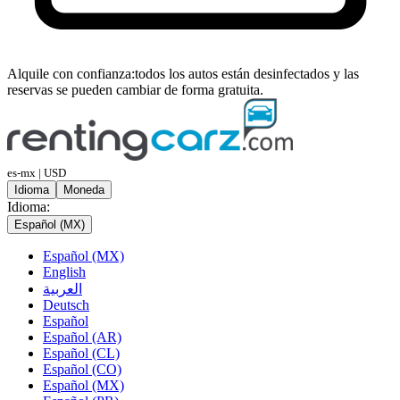
Alquile con confianza:
todos los autos están desinfectados y las
reservas se pueden cambiar de forma gratuita.
es-mx | USD
Idioma
Moneda
Idioma:
Español (MX)
Español (MX)
English
العربية
Deutsch
Español
Español (AR)
Español (CL)
Español (CO)
Español (MX)