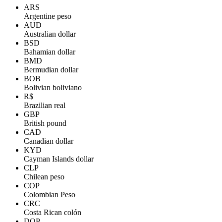
ARS
Argentine peso
AUD
Australian dollar
BSD
Bahamian dollar
BMD
Bermudian dollar
BOB
Bolivian boliviano
R$
Brazilian real
GBP
British pound
CAD
Canadian dollar
KYD
Cayman Islands dollar
CLP
Chilean peso
COP
Colombian Peso
CRC
Costa Rican colón
DOP