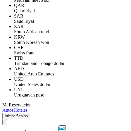
Peruvian nuevo sol
QAR
Qatari riyal
SAR
Saudi riyal
ZAR
South African rand
KRW
South Korean won
CHF
Swiss franc
TTD
Trinidad and Tobago dollar
AED
United Arab Emirates
USD
United States dollar
UYU
Uruguayan peso
Mi Reservación
Autos
Hoteles
Iniciar Sesión