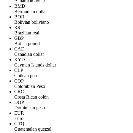
Bahamian dollar
BMD
Bermudian dollar
BOB
Bolivian boliviano
R$
Brazilian real
GBP
British pound
CAD
Canadian dollar
KYD
Cayman Islands dollar
CLP
Chilean peso
COP
Colombian Peso
CRC
Costa Rican colón
DOP
Dominican peso
EUR
Euro
GTQ
Guatemalan quetzal