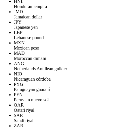
HNL
Honduran lempira
JMD
Jamaican dollar
JPY
Japanese yen
LBP
Lebanese pound
MXN
Mexican peso
MAD
Moroccan dirham
ANG
Netherlands Antillean guilder
NIO
Nicaraguan córdoba
PYG
Paraguayan guaraní
PEN
Peruvian nuevo sol
QAR
Qatari riyal
SAR
Saudi riyal
ZAR