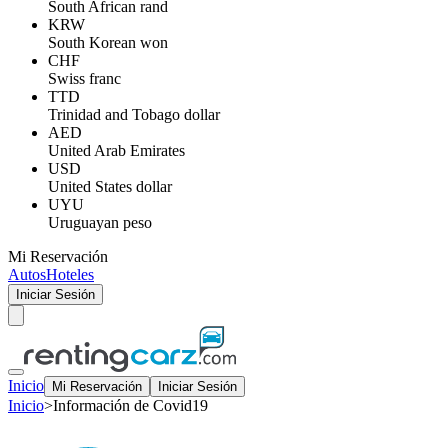
South African rand
KRW
South Korean won
CHF
Swiss franc
TTD
Trinidad and Tobago dollar
AED
United Arab Emirates
USD
United States dollar
UYU
Uruguayan peso
Mi Reservación
Autos
Hoteles
Iniciar Sesión
Inicio
Mi Reservación
Iniciar Sesión
Inicio
>
Información de Covid19