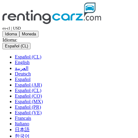
es-cl | USD
Idioma
Moneda
Idioma:
Español (CL)
Español (CL)
English
العربية
Deutsch
Español
Español (AR)
Español (CL)
Español (CO)
Español (MX)
Español (PR)
Español (VE)
Français
Italiano
日本語
한국어