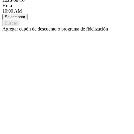
2026-08-16
Hora
10:00 AM
Seleccionar
Buscar
Agregar cupón de descuento o programa de fidelización
#UnidosSomosMásFuertes
RentingCarz te ayuda frente a la situación
del COVID-19