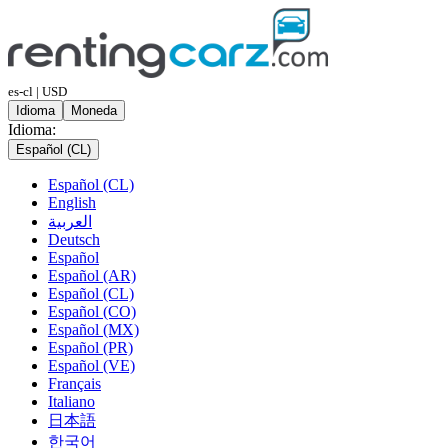
es-cl | USD
Idioma
Moneda
Idioma:
Español (CL)
Español (CL)
English
العربية
Deutsch
Español
Español (AR)
Español (CL)
Español (CO)
Español (MX)
Español (PR)
Español (VE)
Français
Italiano
日本語
한국어