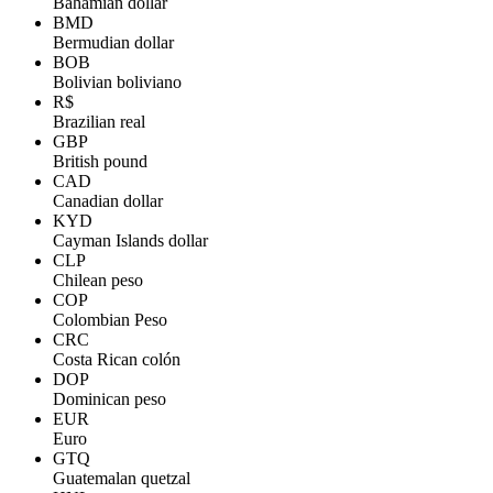
Bahamian dollar
BMD
Bermudian dollar
BOB
Bolivian boliviano
R$
Brazilian real
GBP
British pound
CAD
Canadian dollar
KYD
Cayman Islands dollar
CLP
Chilean peso
COP
Colombian Peso
CRC
Costa Rican colón
DOP
Dominican peso
EUR
Euro
GTQ
Guatemalan quetzal