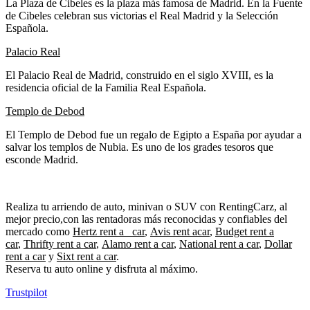
La Plaza de Cibeles es la plaza más famosa de Madrid. En la Fuente
de Cibeles celebran sus victorias el Real Madrid y la Selección
Española.
Palacio Real
El Palacio Real de Madrid, construido en el siglo XVIII, es la
residencia oficial de la Familia Real Española.
Templo de Debod
El Templo de Debod fue un regalo de Egipto a España por ayudar a
salvar los templos de Nubia. Es uno de los grades tesoros que
esconde Madrid.
Realiza tu arriendo de auto, minivan o SUV con RentingCarz, al
mejor precio,con las rentadoras más reconocidas y confiables del
mercado como
Hertz rent a car
,
Avis rent a
car
,
Budget rent a
car
,
Thrifty rent a car
,
Alamo rent a car
,
National rent a car
,
Dollar
rent a car
y
Sixt rent a car
.
Reserva tu auto online y disfruta al máximo.
Trustpilot