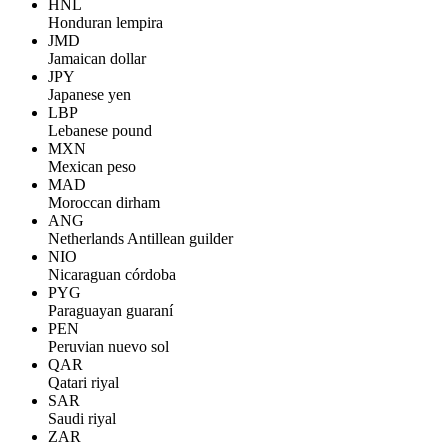
HNL
Honduran lempira
JMD
Jamaican dollar
JPY
Japanese yen
LBP
Lebanese pound
MXN
Mexican peso
MAD
Moroccan dirham
ANG
Netherlands Antillean guilder
NIO
Nicaraguan córdoba
PYG
Paraguayan guaraní
PEN
Peruvian nuevo sol
QAR
Qatari riyal
SAR
Saudi riyal
ZAR