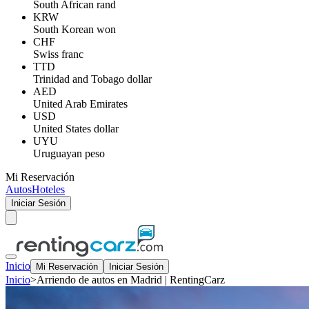
South African rand
KRW
South Korean won
CHF
Swiss franc
TTD
Trinidad and Tobago dollar
AED
United Arab Emirates
USD
United States dollar
UYU
Uruguayan peso
Mi Reservación
Autos
Hoteles
Iniciar Sesión
Inicio
Mi Reservación
Iniciar Sesión
Inicio
>
Arriendo de autos en Madrid | RentingCarz