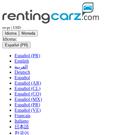
es-pr | USD
Idioma
Moneda
Idioma:
Español (PR)
Español (PR)
English
العربية
Deutsch
Español
Español (AR)
Español (CL)
Español (CO)
Español (MX)
Español (PR)
Español (VE)
Français
Italiano
日本語
한국어