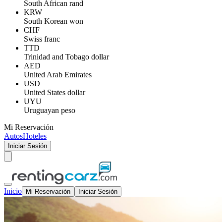
South African rand
KRW
South Korean won
CHF
Swiss franc
TTD
Trinidad and Tobago dollar
AED
United Arab Emirates
USD
United States dollar
UYU
Uruguayan peso
Mi Reservación
Autos
Hoteles
Iniciar Sesión
Inicio
Mi Reservación
Iniciar Sesión