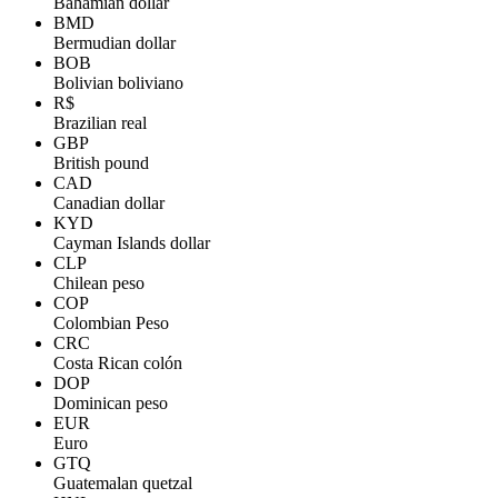
Bahamian dollar
BMD
Bermudian dollar
BOB
Bolivian boliviano
R$
Brazilian real
GBP
British pound
CAD
Canadian dollar
KYD
Cayman Islands dollar
CLP
Chilean peso
COP
Colombian Peso
CRC
Costa Rican colón
DOP
Dominican peso
EUR
Euro
GTQ
Guatemalan quetzal