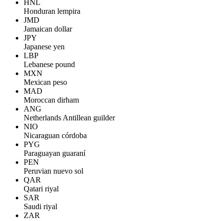
HNL
Honduran lempira
JMD
Jamaican dollar
JPY
Japanese yen
LBP
Lebanese pound
MXN
Mexican peso
MAD
Moroccan dirham
ANG
Netherlands Antillean guilder
NIO
Nicaraguan córdoba
PYG
Paraguayan guaraní
PEN
Peruvian nuevo sol
QAR
Qatari riyal
SAR
Saudi riyal
ZAR