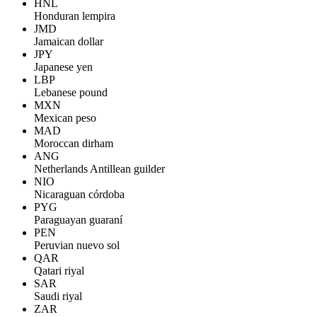
HNL
Honduran lempira
JMD
Jamaican dollar
JPY
Japanese yen
LBP
Lebanese pound
MXN
Mexican peso
MAD
Moroccan dirham
ANG
Netherlands Antillean guilder
NIO
Nicaraguan córdoba
PYG
Paraguayan guaraní
PEN
Peruvian nuevo sol
QAR
Qatari riyal
SAR
Saudi riyal
ZAR