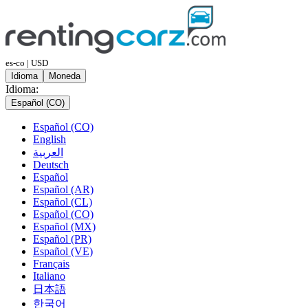
es-co | USD
Idioma
Moneda
Idioma:
Español (CO)
Español (CO)
English
العربية
Deutsch
Español
Español (AR)
Español (CL)
Español (CO)
Español (MX)
Español (PR)
Español (VE)
Français
Italiano
日本語
한국어