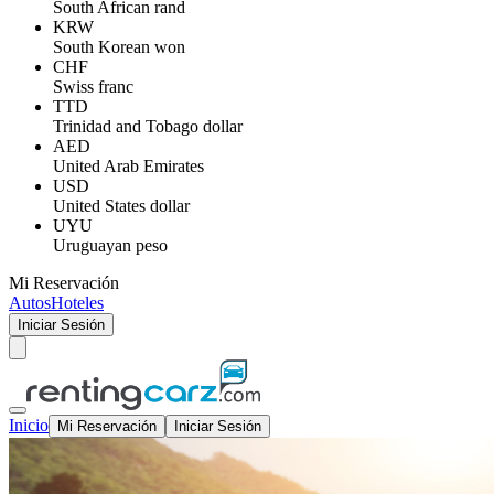
South African rand
KRW
South Korean won
CHF
Swiss franc
TTD
Trinidad and Tobago dollar
AED
United Arab Emirates
USD
United States dollar
UYU
Uruguayan peso
Mi Reservación
Autos
Hoteles
Iniciar Sesión
Inicio
Mi Reservación
Iniciar Sesión