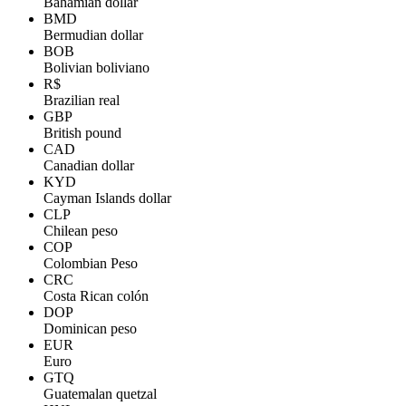
Bahamian dollar
BMD
Bermudian dollar
BOB
Bolivian boliviano
R$
Brazilian real
GBP
British pound
CAD
Canadian dollar
KYD
Cayman Islands dollar
CLP
Chilean peso
COP
Colombian Peso
CRC
Costa Rican colón
DOP
Dominican peso
EUR
Euro
GTQ
Guatemalan quetzal