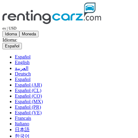
es | USD
Idioma
Moneda
Idioma:
Español
Español
English
العربية
Deutsch
Español
Español (AR)
Español (CL)
Español (CO)
Español (MX)
Español (PR)
Español (VE)
Français
Italiano
日本語
한국어