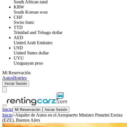
South African rand
KRW
South Korean won
CHF
Swiss franc
TTD
Trinidad and Tobago dollar
AED
United Arab Emirates
USD
United States dollar
UYU
Uruguayan peso
Mi Reservación
Autos
Hoteles
Iniciar Sesión
Inicio
Mi Reservación
Iniciar Sesión
Inicio
>
Alquiler de Autos en el Aeropuerto Ministro Pistarini Ezeiza
(EZE), Buenos Aires