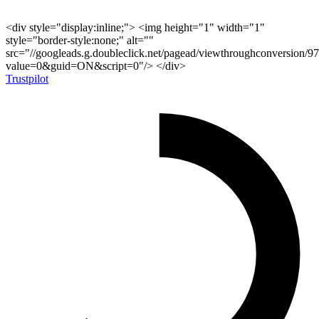
<div style="display:inline;"> <img height="1" width="1"
style="border-style:none;" alt=""
src="//googleads.g.doubleclick.net/pagead/viewthroughconversion/9
value=0&guid=ON&script=0"/> </div>
Trustpilot