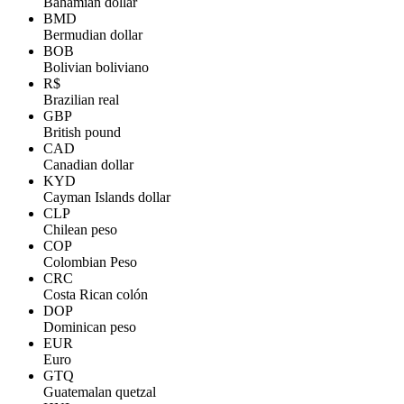
Bahamian dollar
BMD
Bermudian dollar
BOB
Bolivian boliviano
R$
Brazilian real
GBP
British pound
CAD
Canadian dollar
KYD
Cayman Islands dollar
CLP
Chilean peso
COP
Colombian Peso
CRC
Costa Rican colón
DOP
Dominican peso
EUR
Euro
GTQ
Guatemalan quetzal