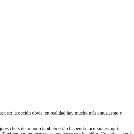
ecen ser la opción obvia, en realidad hay mucho más entusiasmo y
mejores chefs del mundo también están haciendo incursiones aquí.
l. También hay muchas cosas que hacer con los niños. En serio ... ¿qué