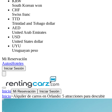
KRW
South Korean won
CHF
Swiss franc
TTD
Trinidad and Tobago dollar
AED
United Arab Emirates
USD
United States dollar
UYU
Uruguayan peso
Mi Reservación
Autos
Hoteles
Iniciar Sesión
Inicio
Mi Reservación
Iniciar Sesión
Inicio
>
Alquiler de carros en Orlando: 5 atracciones para descubir