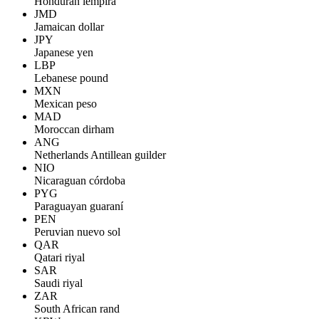
Honduran lempira
JMD
Jamaican dollar
JPY
Japanese yen
LBP
Lebanese pound
MXN
Mexican peso
MAD
Moroccan dirham
ANG
Netherlands Antillean guilder
NIO
Nicaraguan córdoba
PYG
Paraguayan guaraní
PEN
Peruvian nuevo sol
QAR
Qatari riyal
SAR
Saudi riyal
ZAR
South African rand