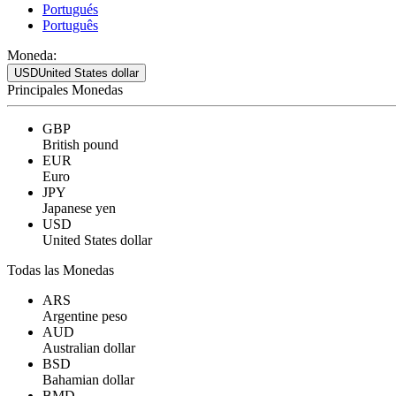
Portugués
Português
Moneda:
USD
United States dollar
Principales Monedas
GBP
British pound
EUR
Euro
JPY
Japanese yen
USD
United States dollar
Todas las Monedas
ARS
Argentine peso
AUD
Australian dollar
BSD
Bahamian dollar
BMD