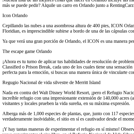
más se puede pedir? Alquile un carro en Orlando junto a RentingCarz
Icon Orlando
Cepillando las nubes a una asombrosa altura de 400 pies, ICON Orlando 
Floridian, es imprescindible subirse a bordo de una de las cápsulas co
Ya que verá una gran porción de Orlando, el ICON es una manera perf
The escape game Orlando
¡Ahora es tu turno de aplicar tus habilidades de resolución de probl
Classified o Prison Break, cada uno de los cuales tiene una sensación
perfecta para la emoción, si buscas una manera única de vincularte con
Regugio Nacional de vida silvestre de Merritt Island
Nada en contra del Walt Disney World Resort, ¡pero el Refugio Nacion
increíble refugio con una impresionante extensión de 140,000 acres (
visitantes y locales prueben la vida sureña, en su máxima expresión.
Alberga más de 1,000 especies de plantas, que, junto con 117 especies
verdaderamente inolvidable, el sitio en sí es cautivador desde el mome
¡Y hay tantas maneras de experimentar el refugio en sí mismo! Observa