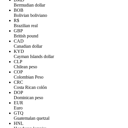
Bermudian dollar
BOB
Bolivian boliviano
R$
Brazilian real
GBP
British pound
CAD
Canadian dollar
KYD
Cayman Islands dollar
CLP
Chilean peso
COP
Colombian Peso
CRC
Costa Rican colón
DOP
Dominican peso
EUR
Euro
GTQ
Guatemalan quetzal
HNL