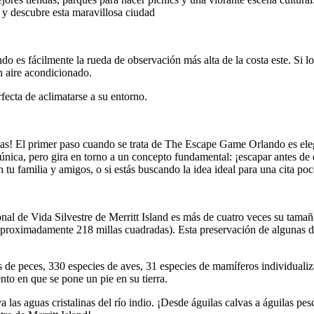
 y descubre esta maravillosa ciudad
es fácilmente la rueda de observación más alta de la costa este. Si lo q
n aire acondicionado.
ecta de aclimatarse a su entorno.
emas! El primer paso cuando se trata de The Escape Game Orlando es ele
 única, pero gira en torno a un concepto fundamental: ¡escapar antes d
 tu familia y amigos, o si estás buscando la idea ideal para una cita p
al de Vida Silvestre de Merritt Island es más de cuatro veces su tama
aproximadamente 218 millas cuadradas). Esta preservación de algunas de 
 de peces, 330 especies de aves, 31 especies de mamíferos individualiza
nto en que se pone un pie en su tierra.
 las aguas cristalinas del río indio. ¡Desde águilas calvas a águilas p