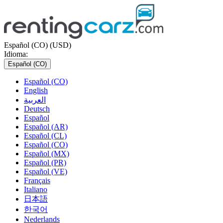
Español (CO) (USD)
Idioma:
Español (CO)
Español (CO)
English
العربية
Deutsch
Español
Español (AR)
Español (CL)
Español (CO)
Español (MX)
Español (PR)
Español (VE)
Français
Italiano
日本語
한국어
Nederlands