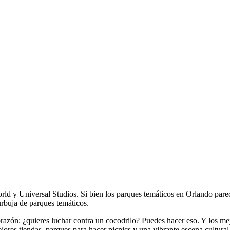
rld y Universal Studios. Si bien los parques temáticos en Orlando par
urbuja de parques temáticos.
 corazón: ¿quieres luchar contra un cocodrilo? Puedes hacer eso. Y los 
ejores tiendas, parques para hacer picnics y una vibrante escena cultura