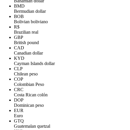
Bahamian dollar
BMD
Bermudian dollar
BOB
Bolivian boliviano
R$
Brazilian real
GBP
British pound
CAD
Canadian dollar
KYD
Cayman Islands dollar
CLP
Chilean peso
COP
Colombian Peso
CRC
Costa Rican colón
DOP
Dominican peso
EUR
Euro
GTQ
Guatemalan quetzal