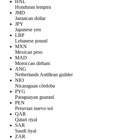
HNL
Honduran lempira
JMD
Jamaican dollar
JPY
Japanese yen
LBP
Lebanese pound
MXN
Mexican peso
MAD
Moroccan dirham
ANG
Netherlands Antillean guilder
NIO
Nicaraguan córdoba
PYG
Paraguayan guaraní
PEN
Peruvian nuevo sol
QAR
Qatari riyal
SAR
Saudi riyal
ZAR