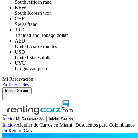
South African rand
KRW
South Korean won
CHF
Swiss franc
TTD
Trinidad and Tobago dollar
AED
United Arab Emirates
USD
United States dollar
UYU
Uruguayan peso
Mi Reservación
Autos
Hoteles
Iniciar Sesión
Inicio
Mi Reservación
Iniciar Sesión
Inicio
>
Alquiler de Carros en Miami | Descuentos para Colombianos
en RentingCarz