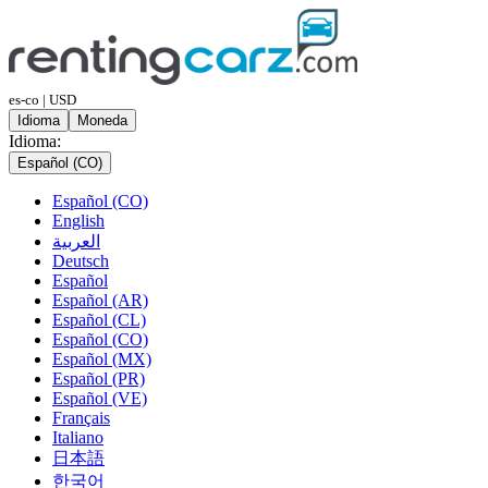
es-co | USD
Idioma
Moneda
Idioma:
Español (CO)
Español (CO)
English
العربية
Deutsch
Español
Español (AR)
Español (CL)
Español (CO)
Español (MX)
Español (PR)
Español (VE)
Français
Italiano
日本語
한국어