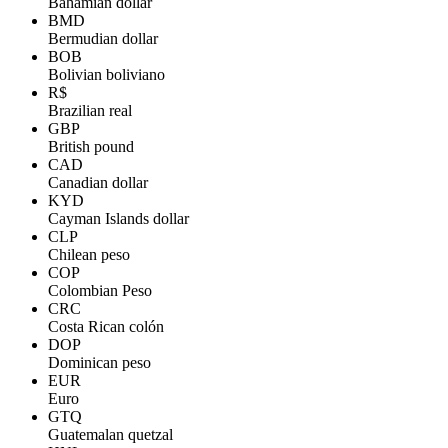
Bahamian dollar
BMD
Bermudian dollar
BOB
Bolivian boliviano
R$
Brazilian real
GBP
British pound
CAD
Canadian dollar
KYD
Cayman Islands dollar
CLP
Chilean peso
COP
Colombian Peso
CRC
Costa Rican colón
DOP
Dominican peso
EUR
Euro
GTQ
Guatemalan quetzal