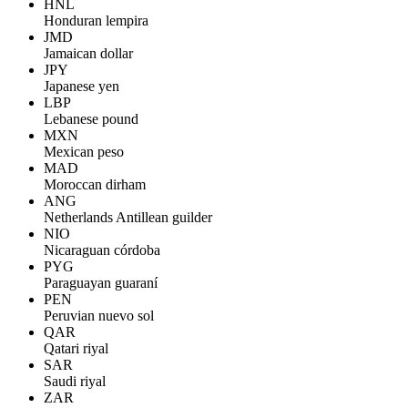
HNL
Honduran lempira
JMD
Jamaican dollar
JPY
Japanese yen
LBP
Lebanese pound
MXN
Mexican peso
MAD
Moroccan dirham
ANG
Netherlands Antillean guilder
NIO
Nicaraguan córdoba
PYG
Paraguayan guaraní
PEN
Peruvian nuevo sol
QAR
Qatari riyal
SAR
Saudi riyal
ZAR