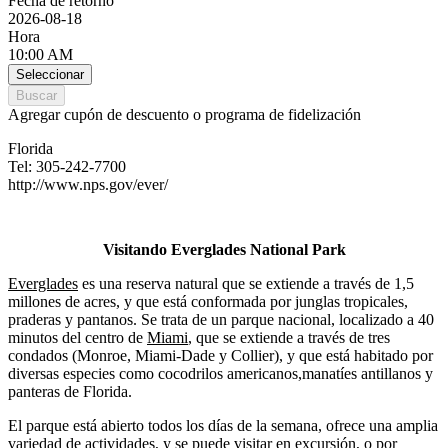
Fecha de retorno
2026-08-18
Hora
10:00 AM
Seleccionar
Buscar
Agregar cupón de descuento o programa de fidelización
Florida
Tel: 305-242-7700
http://www.nps.gov/ever/
Visitando Everglades National Park
Everglades
es una reserva natural que se extiende a través de 1,5
millones de acres, y que está conformada por junglas tropicales,
praderas y pantanos. Se trata de un parque nacional, localizado a 40
minutos del centro de
Miami
, que se extiende a través de tres
condados (Monroe, Miami-Dade y Collier), y que está habitado por
diversas especies como cocodrilos americanos,manatíes antillanos y
panteras de Florida.
El parque está abierto todos los días de la semana, ofrece una amplia
variedad de actividades, y se puede visitar en excursión, o por