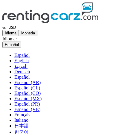
es | USD
Idioma
Moneda
Idioma:
Español
Español
English
العربية
Deutsch
Español
Español (AR)
Español (CL)
Español (CO)
Español (MX)
Español (PR)
Español (VE)
Français
Italiano
日本語
한국어