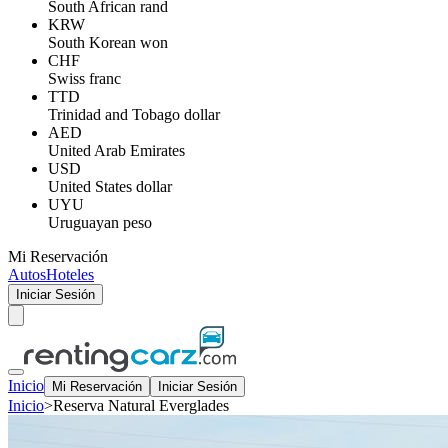
South African rand
KRW
South Korean won
CHF
Swiss franc
TTD
Trinidad and Tobago dollar
AED
United Arab Emirates
USD
United States dollar
UYU
Uruguayan peso
Mi Reservación
Autos
Hoteles
Iniciar Sesión
Inicio
Mi Reservación
Iniciar Sesión
Inicio
>
Reserva Natural Everglades