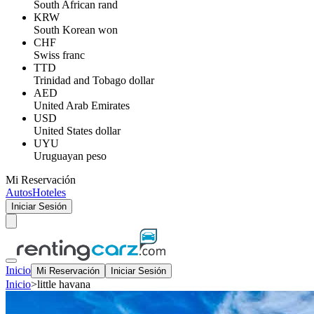
South African rand
KRW
South Korean won
CHF
Swiss franc
TTD
Trinidad and Tobago dollar
AED
United Arab Emirates
USD
United States dollar
UYU
Uruguayan peso
Mi Reservación
Autos
Hoteles
Iniciar Sesión
Inicio
Mi Reservación
Iniciar Sesión
Inicio
>
little havana