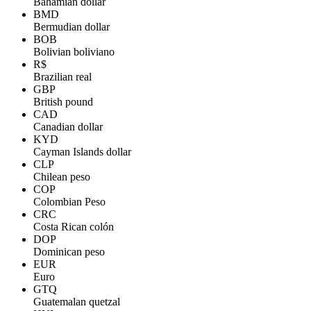
Bahamian dollar
BMD
Bermudian dollar
BOB
Bolivian boliviano
R$
Brazilian real
GBP
British pound
CAD
Canadian dollar
KYD
Cayman Islands dollar
CLP
Chilean peso
COP
Colombian Peso
CRC
Costa Rican colón
DOP
Dominican peso
EUR
Euro
GTQ
Guatemalan quetzal