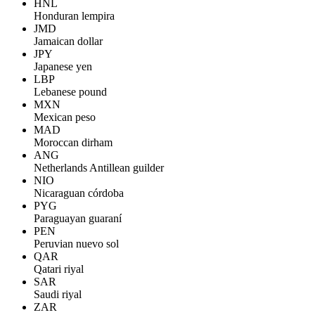
HNL
Honduran lempira
JMD
Jamaican dollar
JPY
Japanese yen
LBP
Lebanese pound
MXN
Mexican peso
MAD
Moroccan dirham
ANG
Netherlands Antillean guilder
NIO
Nicaraguan córdoba
PYG
Paraguayan guaraní
PEN
Peruvian nuevo sol
QAR
Qatari riyal
SAR
Saudi riyal
ZAR