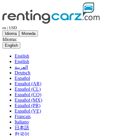
en | USD
Idioma
Moneda
Idioma:
English
English
English
العربية
Deutsch
Español
Español (AR)
Español (CL)
Español (CO)
Español (MX)
Español (PR)
Español (VE)
Français
Italiano
日本語
한국어