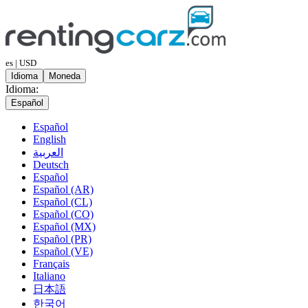
es | USD
Idioma
Moneda
Idioma:
Español
Español
English
العربية
Deutsch
Español
Español (AR)
Español (CL)
Español (CO)
Español (MX)
Español (PR)
Español (VE)
Français
Italiano
日本語
한국어