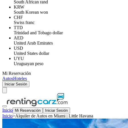
South African rand
KRW
South Korean won
CHF
Swiss franc
TTD
Trinidad and Tobago dollar
AED
United Arab Emirates
USD
United States dollar
UYU
Uruguayan peso
Mi Reservación
Autos
Hoteles
Iniciar Sesión
Inicio
Mi Reservación
Iniciar Sesión
Inicio
>
Alquiler de Autos en Miami | Little Havana