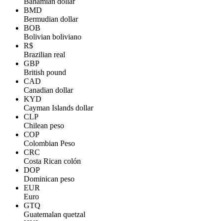
Bahamian dollar
BMD
Bermudian dollar
BOB
Bolivian boliviano
R$
Brazilian real
GBP
British pound
CAD
Canadian dollar
KYD
Cayman Islands dollar
CLP
Chilean peso
COP
Colombian Peso
CRC
Costa Rican colón
DOP
Dominican peso
EUR
Euro
GTQ
Guatemalan quetzal