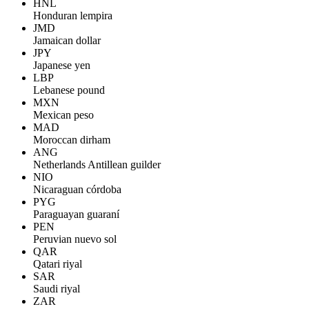
HNL
Honduran lempira
JMD
Jamaican dollar
JPY
Japanese yen
LBP
Lebanese pound
MXN
Mexican peso
MAD
Moroccan dirham
ANG
Netherlands Antillean guilder
NIO
Nicaraguan córdoba
PYG
Paraguayan guaraní
PEN
Peruvian nuevo sol
QAR
Qatari riyal
SAR
Saudi riyal
ZAR