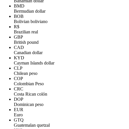
Bahamian dollar
BMD
Bermudian dollar
BOB
Bolivian boliviano
R$
Brazilian real
GBP
British pound
CAD
Canadian dollar
KYD
Cayman Islands dollar
CLP
Chilean peso
COP
Colombian Peso
CRC
Costa Rican colón
DOP
Dominican peso
EUR
Euro
GTQ
Guatemalan quetzal