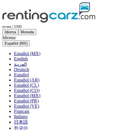
es-mx | USD
Idioma
Moneda
Idioma:
Español (MX)
Español (MX)
English
العربية
Deutsch
Español
Español (AR)
Español (CL)
Español (CO)
Español (MX)
Español (PR)
Español (VE)
Français
Italiano
日本語
한국어