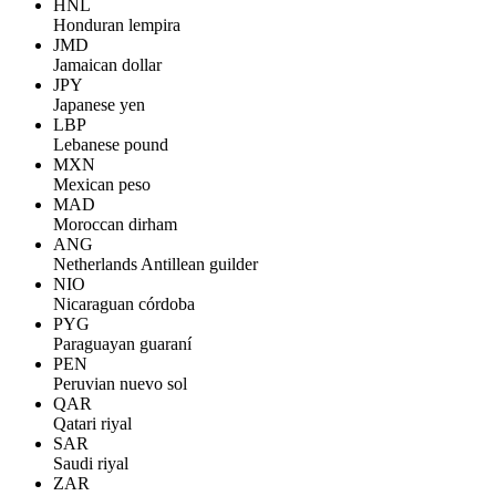
HNL
Honduran lempira
JMD
Jamaican dollar
JPY
Japanese yen
LBP
Lebanese pound
MXN
Mexican peso
MAD
Moroccan dirham
ANG
Netherlands Antillean guilder
NIO
Nicaraguan córdoba
PYG
Paraguayan guaraní
PEN
Peruvian nuevo sol
QAR
Qatari riyal
SAR
Saudi riyal
ZAR