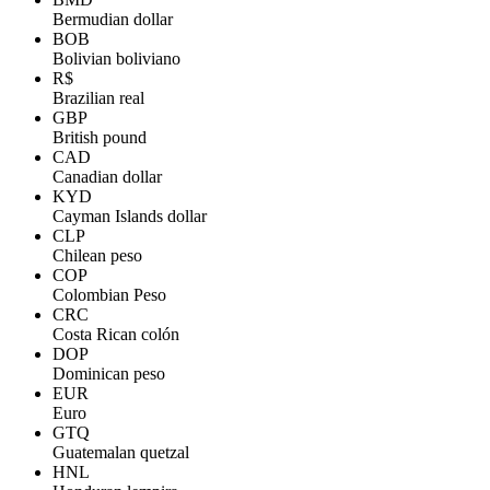
Bermudian dollar
BOB
Bolivian boliviano
R$
Brazilian real
GBP
British pound
CAD
Canadian dollar
KYD
Cayman Islands dollar
CLP
Chilean peso
COP
Colombian Peso
CRC
Costa Rican colón
DOP
Dominican peso
EUR
Euro
GTQ
Guatemalan quetzal
HNL