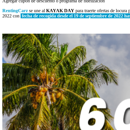
Agregar cupón de descuento o programa de fidelización
RentingCarz
se une al
KAYAK DAY
para traerte ofertas de locura
2022 con
fecha de recogida desde el 19 de septiembre de 2022 ha