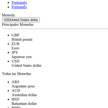
Portugués
Português
Moneda:
USD
United States dollar
Principales Monedas
GBP
British pound
EUR
Euro
JPY
Japanese yen
USD
United States dollar
Todas las Monedas
ARS
Argentine peso
AUD
Australian dollar
BSD
Bahamian dollar
BMD