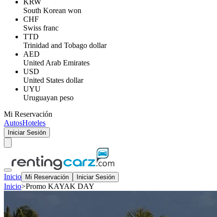
KRW
South Korean won
CHF
Swiss franc
TTD
Trinidad and Tobago dollar
AED
United Arab Emirates
USD
United States dollar
UYU
Uruguayan peso
Mi Reservación
Autos
Hoteles
Iniciar Sesión
Inicio
Mi Reservación
Iniciar Sesión
Inicio
>
Promo KAYAK DAY