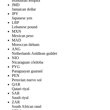
Honduran lempira
JMD
Jamaican dollar
JPY
Japanese yen
LBP
Lebanese pound
MXN
Mexican peso
MAD
Moroccan dirham
ANG
Netherlands Antillean guilder
NIO
Nicaraguan córdoba
PYG
Paraguayan guaraní
PEN
Peruvian nuevo sol
QAR
Qatari riyal
SAR
Saudi riyal
ZAR
South African rand