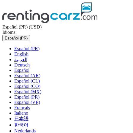
Español (PR) (USD)
Idioma:
Español (PR)
Español (PR)
English
العربية
Deutsch
Español
Español (AR)
Español (CL)
Español (CO)
Español (MX)
Español (PR)
Español (VE)
Français
Italiano
日本語
한국어
Nederlands