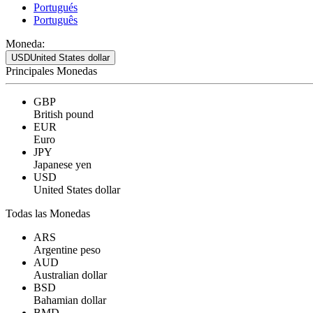
Portugués
Português
Moneda:
USD
United States dollar
Principales Monedas
GBP
British pound
EUR
Euro
JPY
Japanese yen
USD
United States dollar
Todas las Monedas
ARS
Argentine peso
AUD
Australian dollar
BSD
Bahamian dollar
BMD