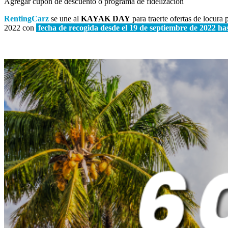
Agregar cupón de descuento o programa de fidelización
RentingCarz
se une al
KAYAK DAY
para traerte ofertas de locura
2022 con
fecha de recogida desde el 19 de septiembre de 2022 ha