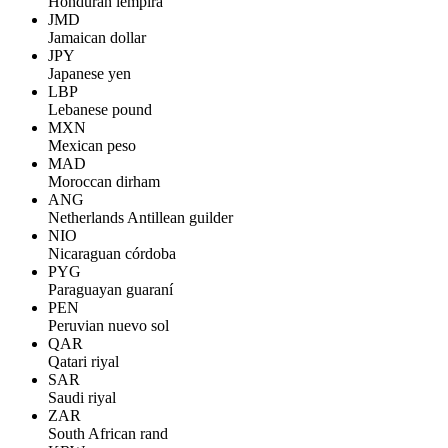
Honduran lempira
JMD
Jamaican dollar
JPY
Japanese yen
LBP
Lebanese pound
MXN
Mexican peso
MAD
Moroccan dirham
ANG
Netherlands Antillean guilder
NIO
Nicaraguan córdoba
PYG
Paraguayan guaraní
PEN
Peruvian nuevo sol
QAR
Qatari riyal
SAR
Saudi riyal
ZAR
South African rand