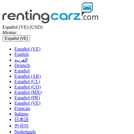
Español (VE) (USD)
Idioma:
Español (VE)
Español (VE)
English
العربية
Deutsch
Español
Español (AR)
Español (CL)
Español (CO)
Español (MX)
Español (PR)
Español (VE)
Français
Italiano
日本語
한국어
Nederlands