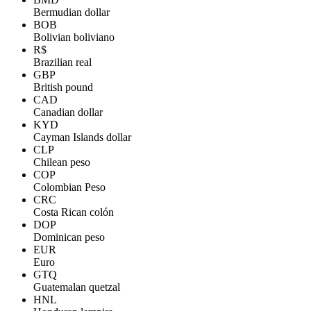
Bermudian dollar
BOB
Bolivian boliviano
R$
Brazilian real
GBP
British pound
CAD
Canadian dollar
KYD
Cayman Islands dollar
CLP
Chilean peso
COP
Colombian Peso
CRC
Costa Rican colón
DOP
Dominican peso
EUR
Euro
GTQ
Guatemalan quetzal
HNL