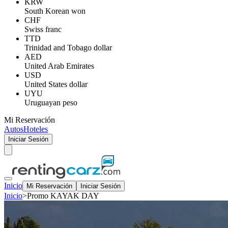
KRW
South Korean won
CHF
Swiss franc
TTD
Trinidad and Tobago dollar
AED
United Arab Emirates
USD
United States dollar
UYU
Uruguayan peso
Mi Reservación
Autos
Hoteles
Iniciar Sesión
Inicio
Mi Reservación
Iniciar Sesión
Inicio
>
Promo KAYAK DAY