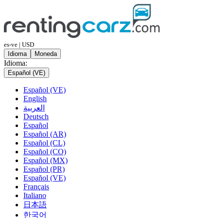
es-ve | USD
Idioma
Moneda
Idioma:
Español (VE)
Español (VE)
English
العربية
Deutsch
Español
Español (AR)
Español (CL)
Español (CO)
Español (MX)
Español (PR)
Español (VE)
Français
Italiano
日本語
한국어