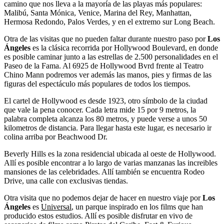
camino que nos lleva a la mayoría de las playas más populares:
Malibú, Santa Mónica, Venice, Marina del Rey, Manhattan,
Hermosa Redondo, Palos Verdes, y en el extremo sur Long Beach.
Otra de las visitas que no pueden faltar durante nuestro paso por
Los
Ángeles
es la clásica recorrida por Hollywood Boulevard, en donde
es posible caminar junto a las estrellas de 2.500 personalidades en el
Paseo de la Fama. Al 6925 de Hollywood Bvrd frente al Teatro
Chino Mann podremos ver además las manos, pies y firmas de las
figuras del espectáculo más populares de todos los tiempos.
El cartel de Hollywood es desde 1923, otro símbolo de la ciudad
que vale la pena conocer. Cada letra mide 15 por 9 metros, la
palabra completa alcanza los 80 metros, y puede verse a unos 50
kilometros de distancia. Para llegar hasta este lugar, es necesario ir
colina arriba por Beachwood Dr.
Beverly Hills es la zona residencial ubicada al oeste de Hollywood.
Allí es posible encontrar a lo largo de varias manzanas las increibles
mansiones de las celebridades. Allí también se encuentra Rodeo
Drive, una calle con exclusivas tiendas.
Otra visita que no podemos dejar de hacer en nuestro viaje por
Los
Ángeles
es
Universal
, un parque inspirado en los films que han
producido estos estudios. Allí es posible disfrutar en vivo de