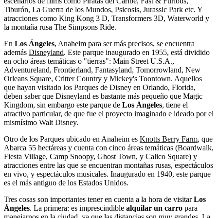
escenarios de films como Piratas del Caribe, Fast & Furious,
Tiburón, La Guerra de los Mundos, Psicosis, Jurassic Park etc. Y
atracciones como King Kong 3 D, Transformers 3D, Waterworld y
la montaña rusa The Simpsons Ride.
En
Los
Ángeles
, Anaheim para ser más precisos, se encuentra
además
Disneyland
. Este parque inaugurado en 1955, está dividido
en ocho áreas temáticas o "tierras": Main Street U.S.A.,
Adventureland, Frontierland, Fantasyland, Tomorrowland, New
Orleans Square, Critter Country y Mickey's Toontown. Aquellos
que hayan visitado los Parques de Disney en Orlando, Florida,
deben saber que Disneyland es bastante más pequeño que Magic
Kingdom, sin embargo este parque de
Los
Ángeles
, tiene el
atractivo particular, de que fue el proyecto imaginado e ideado por el
mismísimo Walt Disney.
Otro de los Parques ubicado en Anaheim es
Knotts Berry Farm
, que
Abarca 55 hectáreas y cuenta con cinco áreas temáticas (Boardwalk,
Fiesta Village, Camp Snoopy, Ghost Town, y Calico Square) y
atracciones entre las que se encuentran montañas rusas, espectáculos
en vivo, y espectáculos musicales. Inaugurado en 1940, este parque
es el más antiguo de los Estados Unidos.
Tres cosas son importantes tener en cuenta a la hora de visitar
Los
Ángeles
. La primera: es imprescindible
alquilar un carro
para
manejarnos en la ciudad, ya que las distancias son muy grandes. La