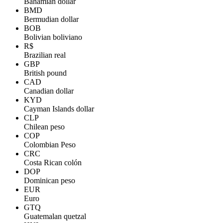
Bahamian dollar
BMD
Bermudian dollar
BOB
Bolivian boliviano
R$
Brazilian real
GBP
British pound
CAD
Canadian dollar
KYD
Cayman Islands dollar
CLP
Chilean peso
COP
Colombian Peso
CRC
Costa Rican colón
DOP
Dominican peso
EUR
Euro
GTQ
Guatemalan quetzal