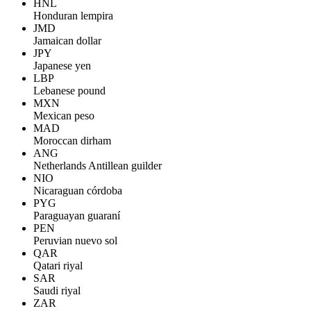
HNL
Honduran lempira
JMD
Jamaican dollar
JPY
Japanese yen
LBP
Lebanese pound
MXN
Mexican peso
MAD
Moroccan dirham
ANG
Netherlands Antillean guilder
NIO
Nicaraguan córdoba
PYG
Paraguayan guaraní
PEN
Peruvian nuevo sol
QAR
Qatari riyal
SAR
Saudi riyal
ZAR