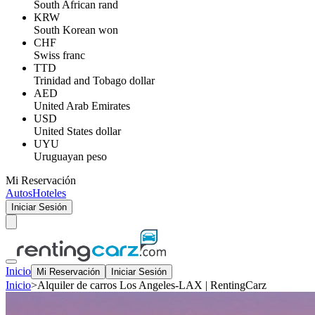
South African rand
KRW
South Korean won
CHF
Swiss franc
TTD
Trinidad and Tobago dollar
AED
United Arab Emirates
USD
United States dollar
UYU
Uruguayan peso
Mi Reservación
Autos
Hoteles
Iniciar Sesión
Inicio
Mi Reservación
Iniciar Sesión
Inicio
>
Alquiler de carros Los Angeles-LAX | RentingCarz