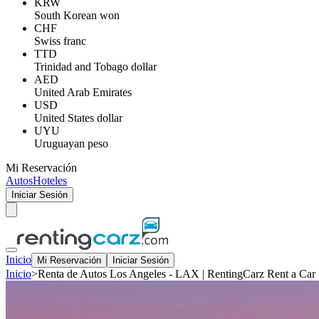
KRW
South Korean won
CHF
Swiss franc
TTD
Trinidad and Tobago dollar
AED
United Arab Emirates
USD
United States dollar
UYU
Uruguayan peso
Mi Reservación
Autos
Hoteles
Iniciar Sesión
Inicio
Mi Reservación
Iniciar Sesión
Inicio
>
Renta de Autos Los Angeles - LAX | RentingCarz Rent a Car