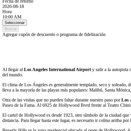
Fecha de retorno
2026-08-18
Hora
10:00 AM
Seleccionar
Buscar
Agregar cupón de descuento o programa de fidelización
Al llegar al
Los Angeles International Airport
y salir a la autopist
del mundo.
El clima de Los Ángeles es generalmente templado, seco y soleado, du
lleva a la mayoría de las playas más populares: Malibú, Santa Móni
Otra de las visitas que no pueden faltar durante nuestro paso por
Los 
Paseo de la Fama. Al 6925 de Hollywood Bvrd frente al Teatro Chino 
El cartel de Hollywood es desde 1923, otro símbolo de la ciudad que v
distancia. Para llegar hasta este lugar, es necesario ir colina arriba p
Beverly Hills es la zona residencial ubicada al oeste de Hollywood. Al