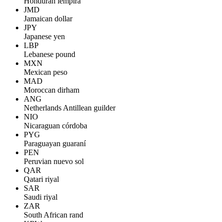
Honduran lempira
JMD
Jamaican dollar
JPY
Japanese yen
LBP
Lebanese pound
MXN
Mexican peso
MAD
Moroccan dirham
ANG
Netherlands Antillean guilder
NIO
Nicaraguan córdoba
PYG
Paraguayan guaraní
PEN
Peruvian nuevo sol
QAR
Qatari riyal
SAR
Saudi riyal
ZAR
South African rand