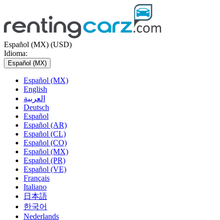
Español (MX) (USD)
Idioma:
Español (MX)
Español (MX)
English
العربية
Deutsch
Español
Español (AR)
Español (CL)
Español (CO)
Español (MX)
Español (PR)
Español (VE)
Français
Italiano
日本語
한국어
Nederlands