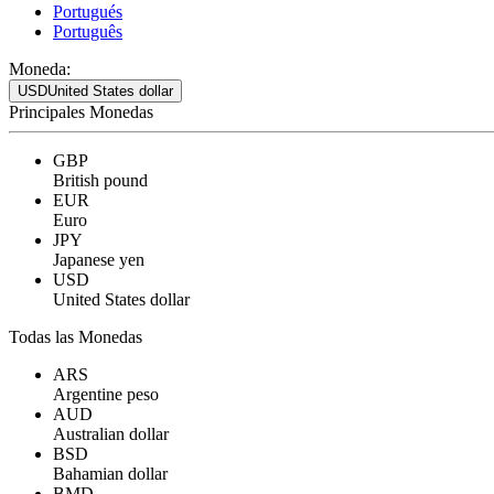
Portugués
Português
Moneda:
USD
United States dollar
Principales Monedas
GBP
British pound
EUR
Euro
JPY
Japanese yen
USD
United States dollar
Todas las Monedas
ARS
Argentine peso
AUD
Australian dollar
BSD
Bahamian dollar
BMD