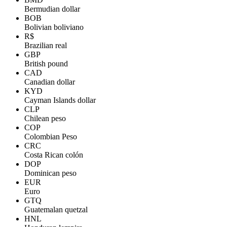
Bermudian dollar
BOB
Bolivian boliviano
R$
Brazilian real
GBP
British pound
CAD
Canadian dollar
KYD
Cayman Islands dollar
CLP
Chilean peso
COP
Colombian Peso
CRC
Costa Rican colón
DOP
Dominican peso
EUR
Euro
GTQ
Guatemalan quetzal
HNL