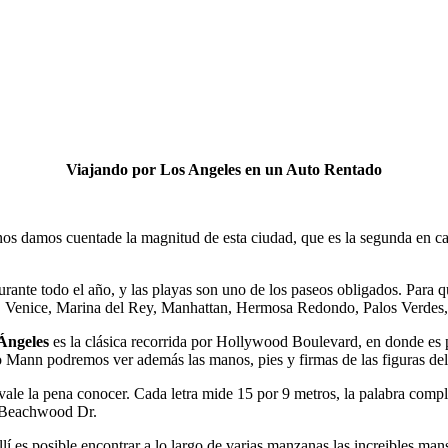
Viajando por Los Angeles en un Auto Rentado
a nos damos cuentade la magnitud de esta ciudad, que es la segunda en 
rante todo el año, y las playas son uno de los paseos obligados. Para 
ca, Venice, Marina del Rey, Manhattan, Hermosa Redondo, Palos Verdes,
Ángeles
es la clásica recorrida por Hollywood Boulevard, en donde es p
Mann podremos ver además las manos, pies y firmas de las figuras del
ale la pena conocer. Cada letra mide 15 por 9 metros, la palabra compl
or Beachwood Dr.
lí es posible encontrar a lo largo de varias manzanas las increibles ma