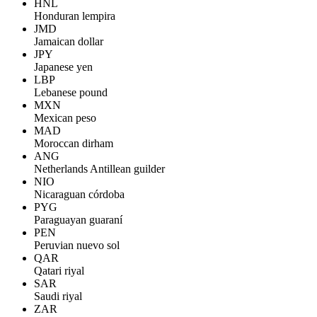
HNL
Honduran lempira
JMD
Jamaican dollar
JPY
Japanese yen
LBP
Lebanese pound
MXN
Mexican peso
MAD
Moroccan dirham
ANG
Netherlands Antillean guilder
NIO
Nicaraguan córdoba
PYG
Paraguayan guaraní
PEN
Peruvian nuevo sol
QAR
Qatari riyal
SAR
Saudi riyal
ZAR