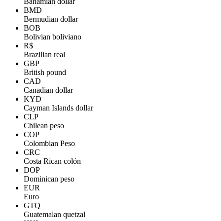
Bahamian dollar
BMD
Bermudian dollar
BOB
Bolivian boliviano
R$
Brazilian real
GBP
British pound
CAD
Canadian dollar
KYD
Cayman Islands dollar
CLP
Chilean peso
COP
Colombian Peso
CRC
Costa Rican colón
DOP
Dominican peso
EUR
Euro
GTQ
Guatemalan quetzal