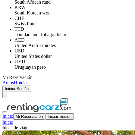
South African rand
KRW
South Korean won
CHF
Swiss franc
TTD
Trinidad and Tobago dollar
AED
United Arab Emirates
USD
United States dollar
UYU
Uruguayan peso
Mi Reservación
Autos
Hoteles
Iniciar Sesión
Inicio
Mi Reservación
Iniciar Sesión
Inicio
Ideas de viaje