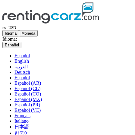
es | USD
Idioma
Moneda
Idioma:
Español
Español
English
العربية
Deutsch
Español
Español (AR)
Español (CL)
Español (CO)
Español (MX)
Español (PR)
Español (VE)
Français
Italiano
日本語
한국어