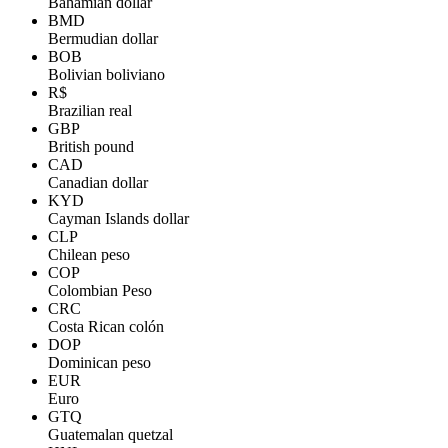
Bahamian dollar
BMD
Bermudian dollar
BOB
Bolivian boliviano
R$
Brazilian real
GBP
British pound
CAD
Canadian dollar
KYD
Cayman Islands dollar
CLP
Chilean peso
COP
Colombian Peso
CRC
Costa Rican colón
DOP
Dominican peso
EUR
Euro
GTQ
Guatemalan quetzal