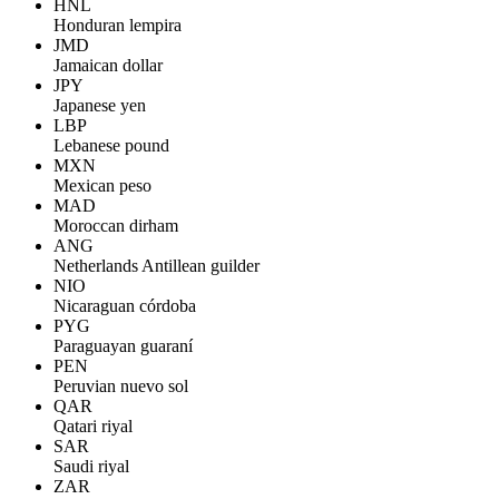
HNL
Honduran lempira
JMD
Jamaican dollar
JPY
Japanese yen
LBP
Lebanese pound
MXN
Mexican peso
MAD
Moroccan dirham
ANG
Netherlands Antillean guilder
NIO
Nicaraguan córdoba
PYG
Paraguayan guaraní
PEN
Peruvian nuevo sol
QAR
Qatari riyal
SAR
Saudi riyal
ZAR