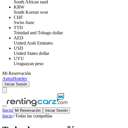
South African rand
KRW
South Korean won
CHF
Swiss franc
TTD
Trinidad and Tobago dollar
AED
United Arab Emirates
USD
United States dollar
UYU
Uruguayan peso
Mi Reservación
Autos
Hoteles
Iniciar Sesión
Inicio
Mi Reservación
Iniciar Sesión
Inicio
>
Todas las compañías