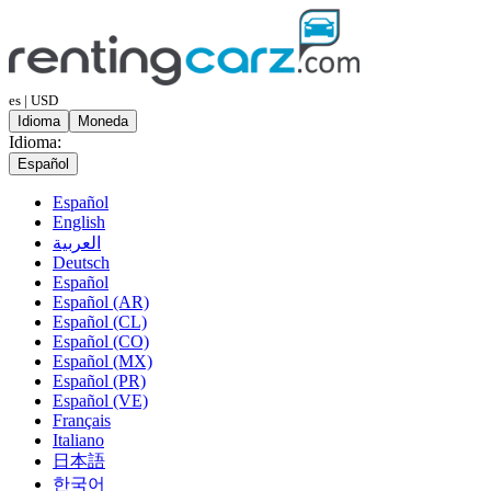
es | USD
Idioma
Moneda
Idioma:
Español
Español
English
العربية
Deutsch
Español
Español (AR)
Español (CL)
Español (CO)
Español (MX)
Español (PR)
Español (VE)
Français
Italiano
日本語
한국어