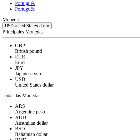
Portugués
Português
Moneda:
USD
United States dollar
Principales Monedas
GBP
British pound
EUR
Euro
JPY
Japanese yen
USD
United States dollar
Todas las Monedas
ARS
Argentine peso
AUD
Australian dollar
BSD
Bahamian dollar
BMD