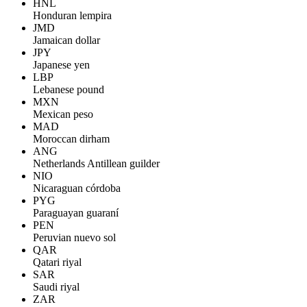
HNL
Honduran lempira
JMD
Jamaican dollar
JPY
Japanese yen
LBP
Lebanese pound
MXN
Mexican peso
MAD
Moroccan dirham
ANG
Netherlands Antillean guilder
NIO
Nicaraguan córdoba
PYG
Paraguayan guaraní
PEN
Peruvian nuevo sol
QAR
Qatari riyal
SAR
Saudi riyal
ZAR