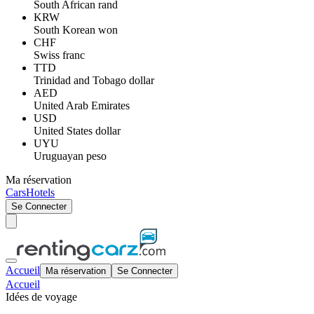
South African rand
KRW
South Korean won
CHF
Swiss franc
TTD
Trinidad and Tobago dollar
AED
United Arab Emirates
USD
United States dollar
UYU
Uruguayan peso
Ma réservation
Cars
Hotels
Se Connecter
Accueil
Ma réservation
Se Connecter
Accueil
Idées de voyage