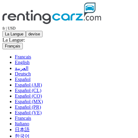
fr | USD
La Langue
devise
La Langue:
Français
Français
English
العربية
Deutsch
Español
Español (AR)
Español (CL)
Español (CO)
Español (MX)
Español (PR)
Español (VE)
Français
Italiano
日本語
한국어