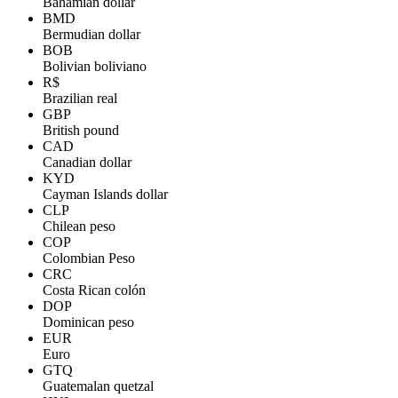
Bahamian dollar
BMD
Bermudian dollar
BOB
Bolivian boliviano
R$
Brazilian real
GBP
British pound
CAD
Canadian dollar
KYD
Cayman Islands dollar
CLP
Chilean peso
COP
Colombian Peso
CRC
Costa Rican colón
DOP
Dominican peso
EUR
Euro
GTQ
Guatemalan quetzal