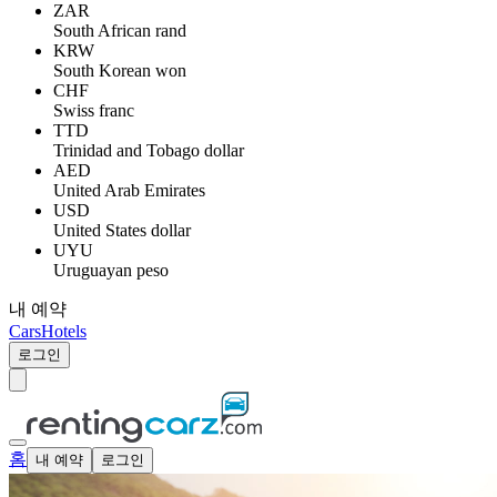
ZAR
South African rand
KRW
South Korean won
CHF
Swiss franc
TTD
Trinidad and Tobago dollar
AED
United Arab Emirates
USD
United States dollar
UYU
Uruguayan peso
내 예약
Cars
Hotels
로그인
홈
내 예약
로그인