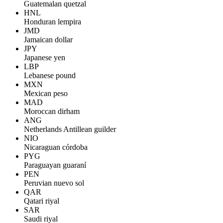
Guatemalan quetzal
HNL
Honduran lempira
JMD
Jamaican dollar
JPY
Japanese yen
LBP
Lebanese pound
MXN
Mexican peso
MAD
Moroccan dirham
ANG
Netherlands Antillean guilder
NIO
Nicaraguan córdoba
PYG
Paraguayan guaraní
PEN
Peruvian nuevo sol
QAR
Qatari riyal
SAR
Saudi riyal