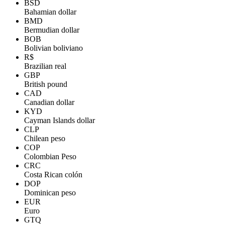
BSD
Bahamian dollar
BMD
Bermudian dollar
BOB
Bolivian boliviano
R$
Brazilian real
GBP
British pound
CAD
Canadian dollar
KYD
Cayman Islands dollar
CLP
Chilean peso
COP
Colombian Peso
CRC
Costa Rican colón
DOP
Dominican peso
EUR
Euro
GTQ