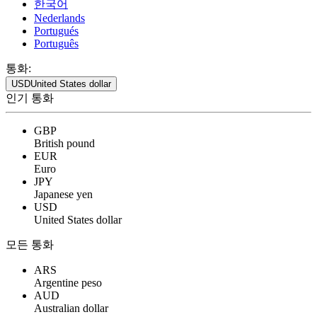
한국어
Nederlands
Portugués
Português
통화:
USD
United States dollar
인기 통화
GBP
British pound
EUR
Euro
JPY
Japanese yen
USD
United States dollar
모든 통화
ARS
Argentine peso
AUD
Australian dollar