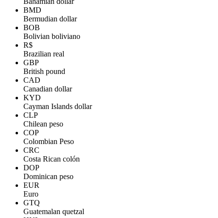
Bahamian dollar
BMD
Bermudian dollar
BOB
Bolivian boliviano
R$
Brazilian real
GBP
British pound
CAD
Canadian dollar
KYD
Cayman Islands dollar
CLP
Chilean peso
COP
Colombian Peso
CRC
Costa Rican colón
DOP
Dominican peso
EUR
Euro
GTQ
Guatemalan quetzal