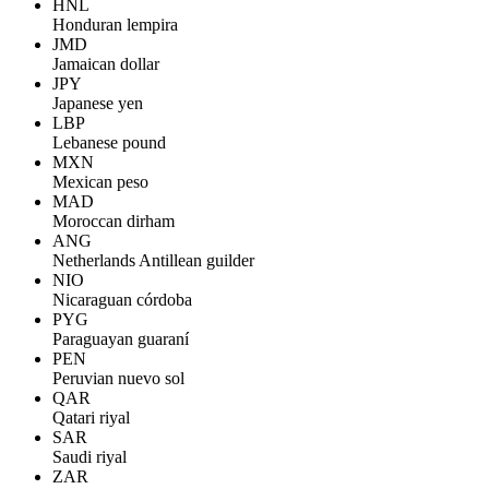
HNL
Honduran lempira
JMD
Jamaican dollar
JPY
Japanese yen
LBP
Lebanese pound
MXN
Mexican peso
MAD
Moroccan dirham
ANG
Netherlands Antillean guilder
NIO
Nicaraguan córdoba
PYG
Paraguayan guaraní
PEN
Peruvian nuevo sol
QAR
Qatari riyal
SAR
Saudi riyal
ZAR