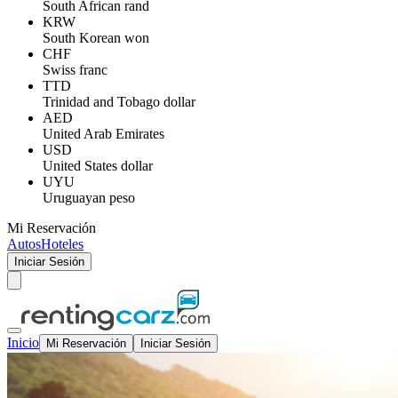
South African rand
KRW
South Korean won
CHF
Swiss franc
TTD
Trinidad and Tobago dollar
AED
United Arab Emirates
USD
United States dollar
UYU
Uruguayan peso
Mi Reservación
Autos
Hoteles
Iniciar Sesión
Inicio
Mi Reservación
Iniciar Sesión