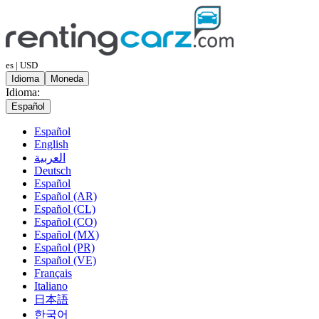
es | USD
Idioma
Moneda
Idioma:
Español
Español
English
العربية
Deutsch
Español
Español (AR)
Español (CL)
Español (CO)
Español (MX)
Español (PR)
Español (VE)
Français
Italiano
日本語
한국어