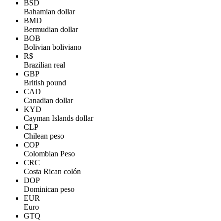
BSD
Bahamian dollar
BMD
Bermudian dollar
BOB
Bolivian boliviano
R$
Brazilian real
GBP
British pound
CAD
Canadian dollar
KYD
Cayman Islands dollar
CLP
Chilean peso
COP
Colombian Peso
CRC
Costa Rican colón
DOP
Dominican peso
EUR
Euro
GTQ