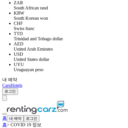
ZAR
South African rand
KRW
South Korean won
CHF
Swiss franc
TTD
Trinidad and Tobago dollar
AED
United Arab Emirates
USD
United States dollar
UYU
Uruguayan peso
내 예약
Cars
Hotels
로그인
홈
내 예약
로그인
홈
>
COVID 19 정보