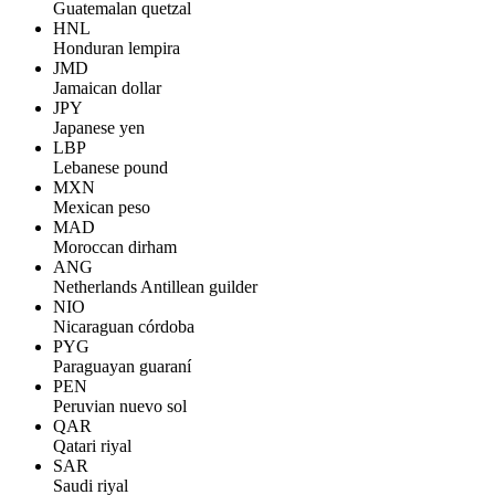
Guatemalan quetzal
HNL
Honduran lempira
JMD
Jamaican dollar
JPY
Japanese yen
LBP
Lebanese pound
MXN
Mexican peso
MAD
Moroccan dirham
ANG
Netherlands Antillean guilder
NIO
Nicaraguan córdoba
PYG
Paraguayan guaraní
PEN
Peruvian nuevo sol
QAR
Qatari riyal
SAR
Saudi riyal