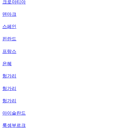
크로아티아
덴마크
스페인
핀란드
프랑스
은혜
헝가리
헝가리
헝가리
아이슬란드
룩셈부르크