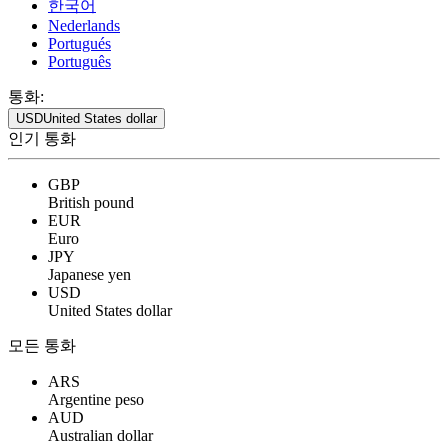
한국어
Nederlands
Portugués
Português
통화:
USD
United States dollar
인기 통화
GBP
British pound
EUR
Euro
JPY
Japanese yen
USD
United States dollar
모든 통화
ARS
Argentine peso
AUD
Australian dollar