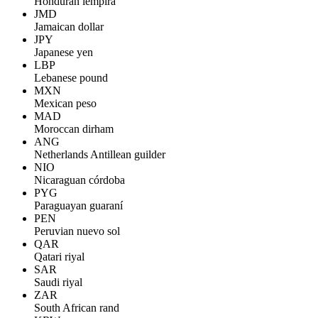
Honduran lempira
JMD
Jamaican dollar
JPY
Japanese yen
LBP
Lebanese pound
MXN
Mexican peso
MAD
Moroccan dirham
ANG
Netherlands Antillean guilder
NIO
Nicaraguan córdoba
PYG
Paraguayan guaraní
PEN
Peruvian nuevo sol
QAR
Qatari riyal
SAR
Saudi riyal
ZAR
South African rand