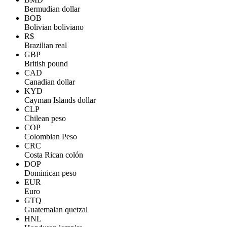
Bermudian dollar
BOB
Bolivian boliviano
R$
Brazilian real
GBP
British pound
CAD
Canadian dollar
KYD
Cayman Islands dollar
CLP
Chilean peso
COP
Colombian Peso
CRC
Costa Rican colón
DOP
Dominican peso
EUR
Euro
GTQ
Guatemalan quetzal
HNL