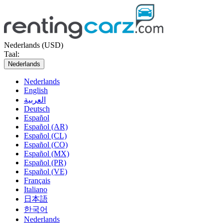
Nederlands (USD)
Taal:
Nederlands
Nederlands
English
العربية
Deutsch
Español
Español (AR)
Español (CL)
Español (CO)
Español (MX)
Español (PR)
Español (VE)
Français
Italiano
日本語
한국어
Nederlands