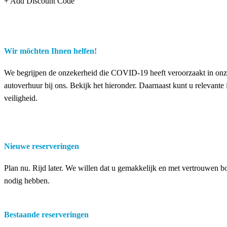
+ Add Discount Code
#UnitedWeStandStrong
RentingCarz hilft Ihnen angesichts der COVID-19-Situation
Wir möchten Ihnen helfen!
We begrijpen de onzekerheid die COVID-19 heeft veroorzaakt in on
autoverhuur bij ons. Bekijk het hieronder. Daarnaast kunt u releva
veiligheid.
Nieuwe reserveringen
Plan nu. Rijd later. We willen dat u gemakkelijk en met vertrouwen bo
nodig hebben.
Bestaande reserveringen