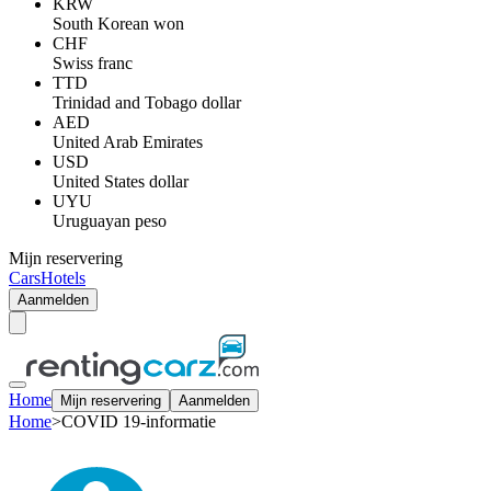
KRW
South Korean won
CHF
Swiss franc
TTD
Trinidad and Tobago dollar
AED
United Arab Emirates
USD
United States dollar
UYU
Uruguayan peso
Mijn reservering
Cars
Hotels
Aanmelden
Home
Mijn reservering
Aanmelden
Home
>
COVID 19-informatie