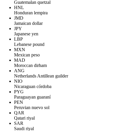
Guatemalan quetzal
HNL
Honduran lempira
JMD
Jamaican dollar
JPY
Japanese yen
LBP
Lebanese pound
MXN
Mexican peso
MAD
Moroccan dirham
ANG
Netherlands Antillean guilder
NIO
Nicaraguan córdoba
PYG
Paraguayan guaraní
PEN
Peruvian nuevo sol
QAR
Qatari riyal
SAR
Saudi riyal