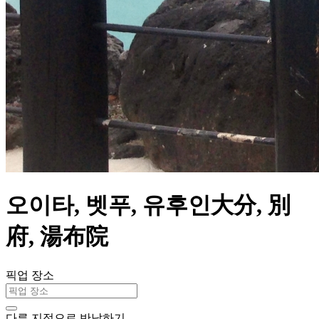
오이타, 벳푸, 유후인大分, 別
府, 湯布院
픽업 장소
다른 지점으로 반납하기