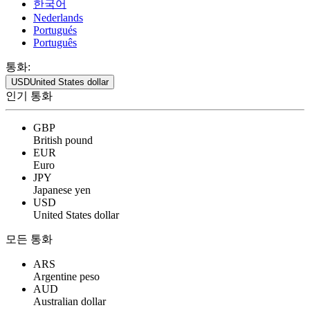
한국어
Nederlands
Portugués
Português
통화:
USD
United States dollar
인기 통화
GBP
British pound
EUR
Euro
JPY
Japanese yen
USD
United States dollar
모든 통화
ARS
Argentine peso
AUD
Australian dollar