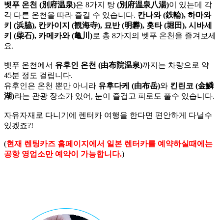
벳푸 온천 (別府温泉)
은 8가지 탕
(別府温泉八湯)
이 있는데 각
각 다른 온천을 따라 즐길 수 있습니다.
칸나와 (鉄輪), 하마와
키 (浜脇), 칸카이지 (観海寺), 묘반 (明礬), 홋타 (堀田), 시바세
키 (柴石), 카메카와 (亀川)
로 총 8가지의 벳푸 온천을 즐겨보세
요.
벳푸 온천에서
유후인 온천 (由布院温泉)
까지는 차량으로 약
45분 정도 걸립니다.
유후인은 온천 뿐만 아니라
유후다케 (由布岳)
와
킨린코 (金鱗
湖)
라는 관광 장소가 있어, 눈이 즐겁고 피로도 풀수 있습니다.
자유자재로 다니기에 렌터카 여행을 한다면 편안하게 다닐수
있겠죠?!
(
현재 렌팅카즈 홈페이지에서 일본 렌터카를 예약하실때에는
공항 영업소만 예약이 가능합니다.
)