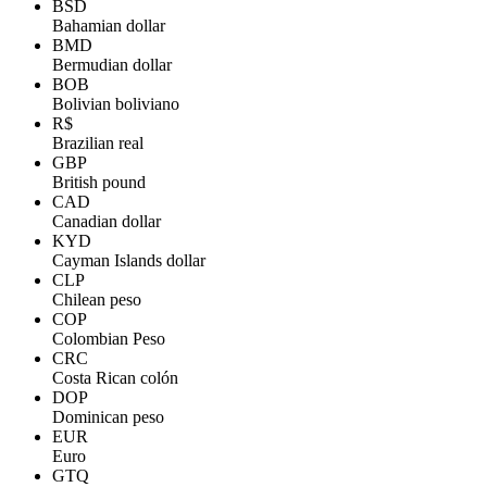
BSD
Bahamian dollar
BMD
Bermudian dollar
BOB
Bolivian boliviano
R$
Brazilian real
GBP
British pound
CAD
Canadian dollar
KYD
Cayman Islands dollar
CLP
Chilean peso
COP
Colombian Peso
CRC
Costa Rican colón
DOP
Dominican peso
EUR
Euro
GTQ