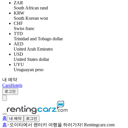
ZAR
South African rand
KRW
South Korean won
CHF
Swiss franc
TTD
Trinidad and Tobago dollar
AED
United Arab Emirates
USD
United States dollar
UYU
Uruguayan peso
내 예약
Cars
Hotels
로그인
홈
내 예약
로그인
홈
>
오이타에서 렌터카 여행을 하러가자! Rentingcarz.com