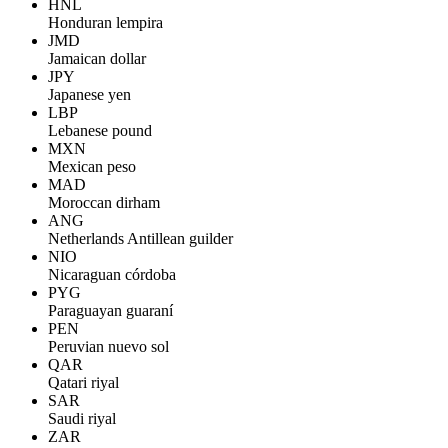
HNL
Honduran lempira
JMD
Jamaican dollar
JPY
Japanese yen
LBP
Lebanese pound
MXN
Mexican peso
MAD
Moroccan dirham
ANG
Netherlands Antillean guilder
NIO
Nicaraguan córdoba
PYG
Paraguayan guaraní
PEN
Peruvian nuevo sol
QAR
Qatari riyal
SAR
Saudi riyal
ZAR