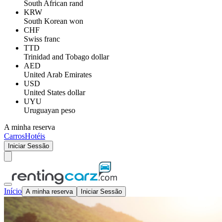
South African rand
KRW
South Korean won
CHF
Swiss franc
TTD
Trinidad and Tobago dollar
AED
United Arab Emirates
USD
United States dollar
UYU
Uruguayan peso
A minha reserva
Carros
Hotéis
Iniciar Sessão
Início
A minha reserva
Iniciar Sessão