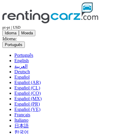
pt-pt | USD
Idioma
Moeda
Idioma:
Português
Português
English
العربية
Deutsch
Español
Español (AR)
Español (CL)
Español (CO)
Español (MX)
Español (PR)
Español (VE)
Français
Italiano
日本語
한국어