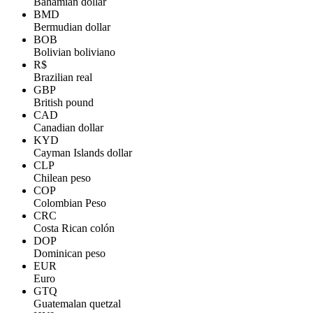
Bahamian dollar
BMD
Bermudian dollar
BOB
Bolivian boliviano
R$
Brazilian real
GBP
British pound
CAD
Canadian dollar
KYD
Cayman Islands dollar
CLP
Chilean peso
COP
Colombian Peso
CRC
Costa Rican colón
DOP
Dominican peso
EUR
Euro
GTQ
Guatemalan quetzal