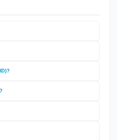
ID)?
o?