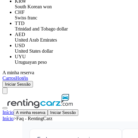
KRW
South Korean won
CHF
Swiss franc
TTD
Trinidad and Tobago dollar
AED
United Arab Emirates
USD
United States dollar
UYU
Uruguayan peso
A minha reserva
Carros
Hotéis
Iniciar Sessão
Início
A minha reserva
Iniciar Sessão
Início
>
Faq - RentingCarz