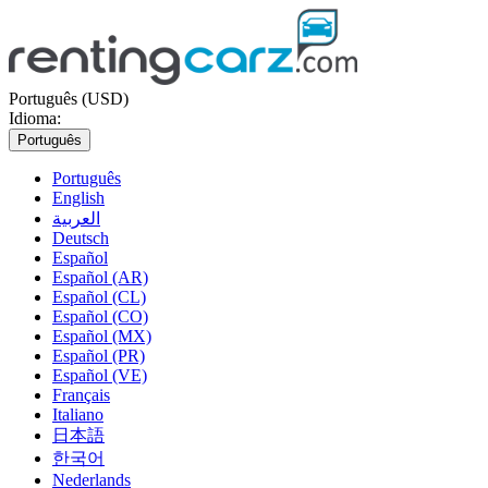
Português (USD)
Idioma:
Português
Português
English
العربية
Deutsch
Español
Español (AR)
Español (CL)
Español (CO)
Español (MX)
Español (PR)
Español (VE)
Français
Italiano
日本語
한국어
Nederlands