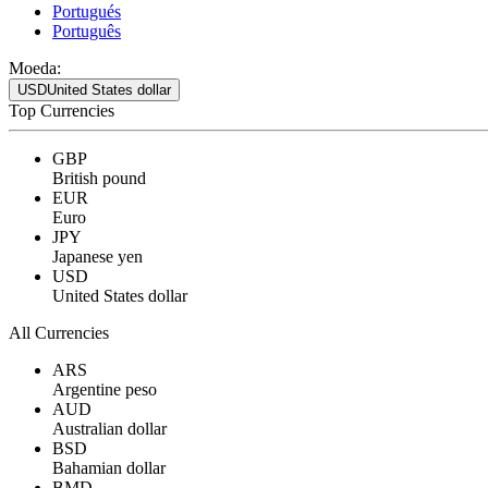
Portugués
Português
Moeda:
USD
United States dollar
Top Currencies
GBP
British pound
EUR
Euro
JPY
Japanese yen
USD
United States dollar
All Currencies
ARS
Argentine peso
AUD
Australian dollar
BSD
Bahamian dollar
BMD