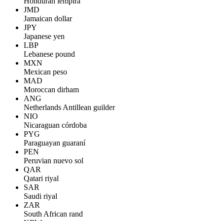
Honduran lempira
JMD
Jamaican dollar
JPY
Japanese yen
LBP
Lebanese pound
MXN
Mexican peso
MAD
Moroccan dirham
ANG
Netherlands Antillean guilder
NIO
Nicaraguan córdoba
PYG
Paraguayan guaraní
PEN
Peruvian nuevo sol
QAR
Qatari riyal
SAR
Saudi riyal
ZAR
South African rand