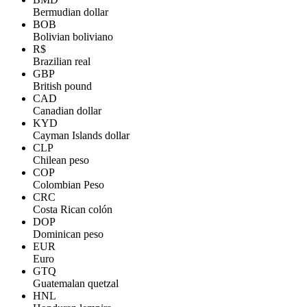
Bermudian dollar
BOB
Bolivian boliviano
R$
Brazilian real
GBP
British pound
CAD
Canadian dollar
KYD
Cayman Islands dollar
CLP
Chilean peso
COP
Colombian Peso
CRC
Costa Rican colón
DOP
Dominican peso
EUR
Euro
GTQ
Guatemalan quetzal
HNL