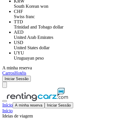
KRW
South Korean won
CHF
Swiss franc
TTD
Trinidad and Tobago dollar
AED
United Arab Emirates
USD
United States dollar
UYU
Uruguayan peso
A minha reserva
Carros
Hotéis
Iniciar Sessão
Início
A minha reserva
Iniciar Sessão
Início
Ideias de viagem