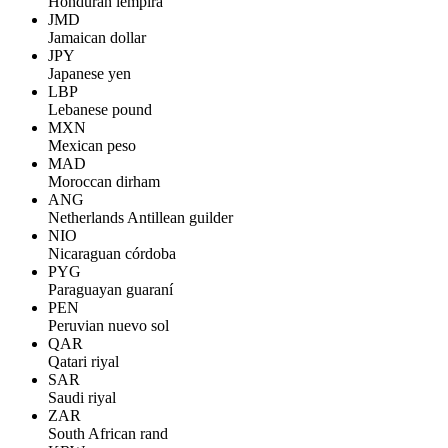
Honduran lempira
JMD
Jamaican dollar
JPY
Japanese yen
LBP
Lebanese pound
MXN
Mexican peso
MAD
Moroccan dirham
ANG
Netherlands Antillean guilder
NIO
Nicaraguan córdoba
PYG
Paraguayan guaraní
PEN
Peruvian nuevo sol
QAR
Qatari riyal
SAR
Saudi riyal
ZAR
South African rand