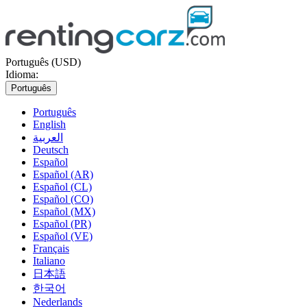
Português (USD)
Idioma:
Português
Português
English
العربية
Deutsch
Español
Español (AR)
Español (CL)
Español (CO)
Español (MX)
Español (PR)
Español (VE)
Français
Italiano
日本語
한국어
Nederlands