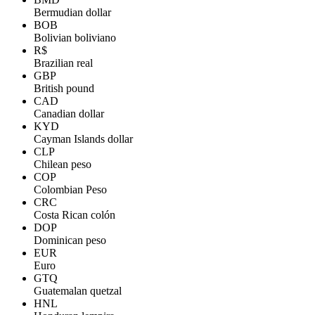
Bermudian dollar
BOB
Bolivian boliviano
R$
Brazilian real
GBP
British pound
CAD
Canadian dollar
KYD
Cayman Islands dollar
CLP
Chilean peso
COP
Colombian Peso
CRC
Costa Rican colón
DOP
Dominican peso
EUR
Euro
GTQ
Guatemalan quetzal
HNL