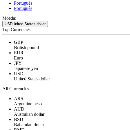
Portugués
Português
Moeda:
USD
United States dollar
Top Currencies
GBP
British pound
EUR
Euro
JPY
Japanese yen
USD
United States dollar
All Currencies
ARS
Argentine peso
AUD
Australian dollar
BSD
Bahamian dollar
BMD