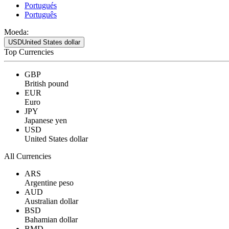
Portugués
Português
Moeda:
USD
United States dollar
Top Currencies
GBP
British pound
EUR
Euro
JPY
Japanese yen
USD
United States dollar
All Currencies
ARS
Argentine peso
AUD
Australian dollar
BSD
Bahamian dollar
BMD