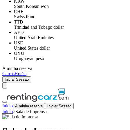
KRW
South Korean won
CHF
Swiss franc
TTD
Trinidad and Tobago dollar
AED
United Arab Emirates
USD
United States dollar
UYU
Uruguayan peso
A minha reserva
Carros
Hotéis
Iniciar Sessão
Início
A minha reserva
Iniciar Sessão
Início
>
Sala de Imprensa