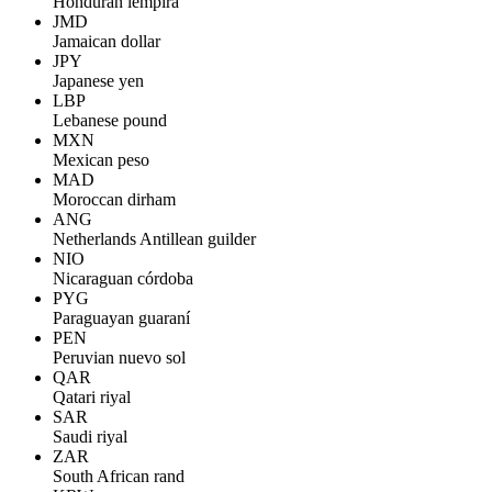
Honduran lempira
JMD
Jamaican dollar
JPY
Japanese yen
LBP
Lebanese pound
MXN
Mexican peso
MAD
Moroccan dirham
ANG
Netherlands Antillean guilder
NIO
Nicaraguan córdoba
PYG
Paraguayan guaraní
PEN
Peruvian nuevo sol
QAR
Qatari riyal
SAR
Saudi riyal
ZAR
South African rand