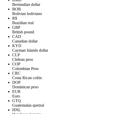
Bermudian dollar
BOB
Bolivian boliviano
R$
Brazilian real
GBP
British pound
CAD
Canadian dollar
KYD
Cayman Islands dollar
CLP
Chilean peso
COP
Colombian Peso
CRC
Costa Rican colón
DOP
Dominican peso
EUR
Euro
GTQ
Guatemalan quetzal
HNL