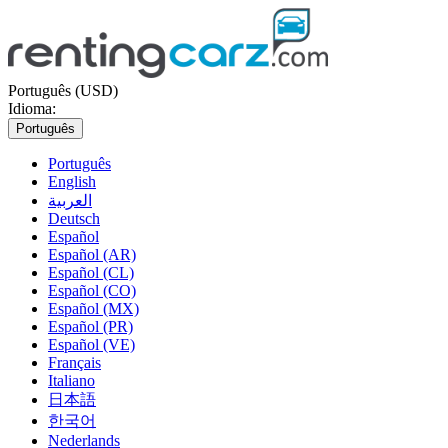
Português (USD)
Idioma:
Português
Português
English
العربية
Deutsch
Español
Español (AR)
Español (CL)
Español (CO)
Español (MX)
Español (PR)
Español (VE)
Français
Italiano
日本語
한국어
Nederlands