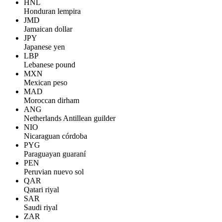
HNL
Honduran lempira
JMD
Jamaican dollar
JPY
Japanese yen
LBP
Lebanese pound
MXN
Mexican peso
MAD
Moroccan dirham
ANG
Netherlands Antillean guilder
NIO
Nicaraguan córdoba
PYG
Paraguayan guaraní
PEN
Peruvian nuevo sol
QAR
Qatari riyal
SAR
Saudi riyal
ZAR