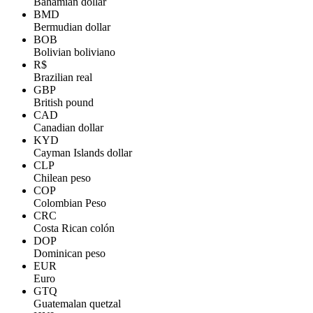
Bahamian dollar
BMD
Bermudian dollar
BOB
Bolivian boliviano
R$
Brazilian real
GBP
British pound
CAD
Canadian dollar
KYD
Cayman Islands dollar
CLP
Chilean peso
COP
Colombian Peso
CRC
Costa Rican colón
DOP
Dominican peso
EUR
Euro
GTQ
Guatemalan quetzal