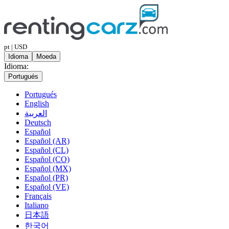
pt | USD
Idioma
Moeda
Idioma:
Portugués
Portugués
English
العربية
Deutsch
Español
Español (AR)
Español (CL)
Español (CO)
Español (MX)
Español (PR)
Español (VE)
Français
Italiano
日本語
한국어