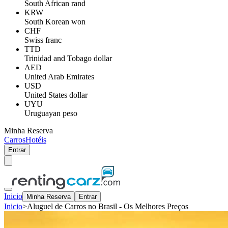
South African rand
KRW
South Korean won
CHF
Swiss franc
TTD
Trinidad and Tobago dollar
AED
United Arab Emirates
USD
United States dollar
UYU
Uruguayan peso
Minha Reserva
Carros
Hotéis
Entrar
Inicio
Minha Reserva
Entrar
Inicio
>
Aluguel de Carros no Brasil - Os Melhores Preços