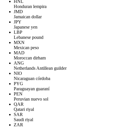
HNL
Honduran lempira
JMD
Jamaican dollar
JPY
Japanese yen
LBP
Lebanese pound
MXN
Mexican peso
MAD
Moroccan dirham
ANG
Netherlands Antillean guilder
NIO
Nicaraguan córdoba
PYG
Paraguayan guaraní
PEN
Peruvian nuevo sol
QAR
Qatari riyal
SAR
Saudi riyal
ZAR