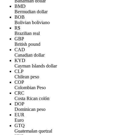
Bahamian dollar
BMD
Bermudian dollar
BOB
Bolivian boliviano
R$
Brazilian real
GBP
British pound
CAD
Canadian dollar
KYD
Cayman Islands dollar
CLP
Chilean peso
COP
Colombian Peso
CRC
Costa Rican colón
DOP
Dominican peso
EUR
Euro
GTQ
Guatemalan quetzal