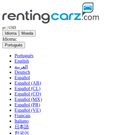
pt | USD
Idioma
Moeda
Idioma:
Portugués
Portugués
English
العربية
Deutsch
Español
Español (AR)
Español (CL)
Español (CO)
Español (MX)
Español (PR)
Español (VE)
Français
Italiano
日本語
한국어