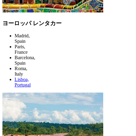
ヨーロッパ レンタカー
Madrid,
Spain
Paris,
France
Barcelona,
Spain
Roma,
Italy
Lisboa,
Portugal