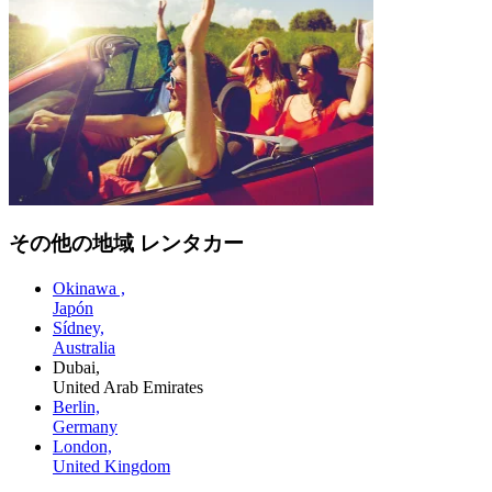
その他の地域 レンタカー
Okinawa ,
Japón
Sídney,
Australia
Dubai,
United Arab Emirates
Berlin,
Germany
London,
United Kingdom