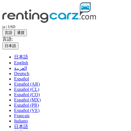
ja | USD
言語
通貨
言語:
日本語
日本語
English
العربية
Deutsch
Español
Español (AR)
Español (CL)
Español (CO)
Español (MX)
Español (PR)
Español (VE)
Français
Italiano
日本語