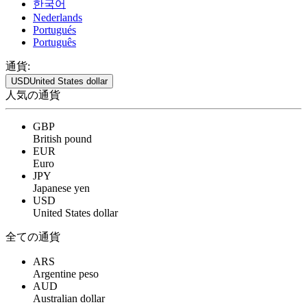
한국어
Nederlands
Portugués
Português
通貨:
USD
United States dollar
人気の通貨
GBP
British pound
EUR
Euro
JPY
Japanese yen
USD
United States dollar
全ての通貨
ARS
Argentine peso
AUD
Australian dollar