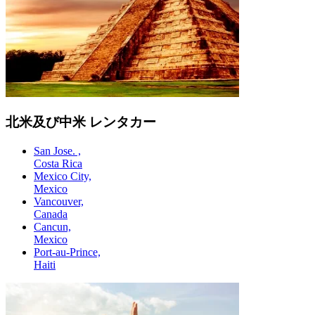
北米及び中米 レンタカー
San Jose. ,
Costa Rica
Mexico City,
Mexico
Vancouver,
Canada
Cancun,
Mexico
Port-au-Prince,
Haiti