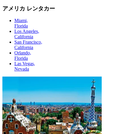
アメリカ レンタカー
Miami,
Florida
Los Angeles,
California
San Francisco,
California
Orlando,
Florida
Las Vegas,
Nevada