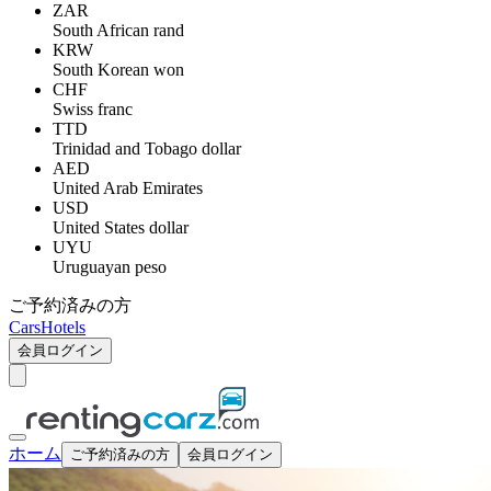
ZAR
South African rand
KRW
South Korean won
CHF
Swiss franc
TTD
Trinidad and Tobago dollar
AED
United Arab Emirates
USD
United States dollar
UYU
Uruguayan peso
ご予約済みの方
Cars
Hotels
会員ログイン
ホーム
ご予約済みの方
会員ログイン