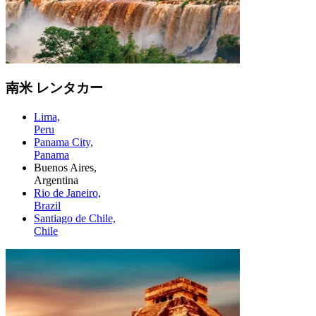
南米 レンタカー
Lima,
Peru
Panama City,
Panama
Buenos Aires,
Argentina
Rio de Janeiro,
Brazil
Santiago de Chile,
Chile