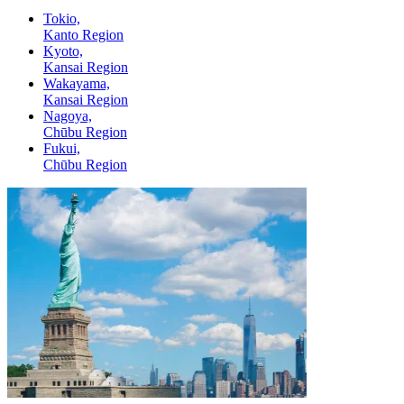
Tokio,
Kanto Region
Kyoto,
Kansai Region
Wakayama,
Kansai Region
Nagoya,
Chūbu Region
Fukui,
Chūbu Region