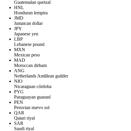
Guatemalan quetzal
HNL
Honduran lempira
JMD
Jamaican dollar
JPY
Japanese yen
LBP
Lebanese pound
MXN
Mexican peso
MAD
Moroccan dirham
ANG
Netherlands Antillean guilder
NIO
Nicaraguan córdoba
PYG
Paraguayan guaraní
PEN
Peruvian nuevo sol
QAR
Qatari riyal
SAR
Saudi riyal