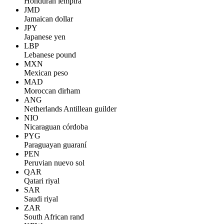
Honduran lempira
JMD
Jamaican dollar
JPY
Japanese yen
LBP
Lebanese pound
MXN
Mexican peso
MAD
Moroccan dirham
ANG
Netherlands Antillean guilder
NIO
Nicaraguan córdoba
PYG
Paraguayan guaraní
PEN
Peruvian nuevo sol
QAR
Qatari riyal
SAR
Saudi riyal
ZAR
South African rand