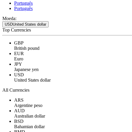
Portugués
Português
Moeda:
USD
United States dollar
Top Currencies
GBP
British pound
EUR
Euro
JPY
Japanese yen
USD
United States dollar
All Currencies
ARS
Argentine peso
AUD
Australian dollar
BSD
Bahamian dollar
BMD