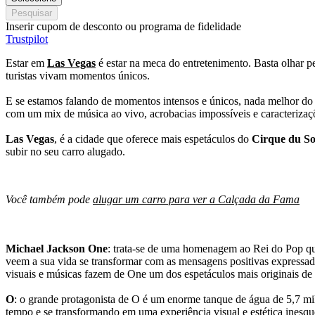
Pesquisar
Inserir cupom de desconto ou programa de fidelidade
Trustpilot
Estar em
Las Vegas
é estar na meca do entretenimento. Basta olhar p
turistas vivam momentos únicos.
E se estamos falando de momentos intensos e únicos, nada melhor do 
com um mix de música ao vivo, acrobacias impossíveis e caracteriz
Las Vegas
, é a cidade que oferece mais espetáculos do
Cirque du Sol
subir no seu carro alugado.
Você também pode
alugar um carro para ver a Calçada da Fama
Michael Jackson One
: trata-se de uma homenagem ao Rei do Pop q
veem a sua vida se transformar com as mensagens positivas expressada
visuais e músicas fazem de One um dos espetáculos mais originais de
O
: o grande protagonista de O é um enorme tanque de água de 5,7 mil
tempo e se transformando em uma experiência visual e estética inesqu