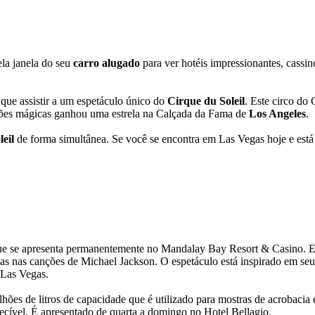
ela janela do seu
carro alugado
para ver hotéis impressionantes, cassin
que assistir a um espetáculo único do
Cirque du Soleil
. Este circo do
ações mágicas ganhou uma estrela na Calçada da Fama de
Los Angeles
.
eil
de forma simultânea. Se você se encontra em Las Vegas hoje e está
ue se apresenta permanentemente no Mandalay Bay Resort & Casino. Es
s nas canções de Michael Jackson. O espetáculo está inspirado em seus
 Las Vegas.
hões de litros de capacidade que é utilizado para mostras de acrobaci
ecível. É apresentado de quarta a domingo no Hotel Bellagio.