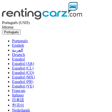
Portugués (USD)
Idioma:
Portugués
Portugués
English
العربية
Deutsch
Español
Español (AR)
Español (CL)
Español (CO)
Español (MX)
Español (PR)
Español (VE)
Français
Italiano
日本語
한국어
Nederlands