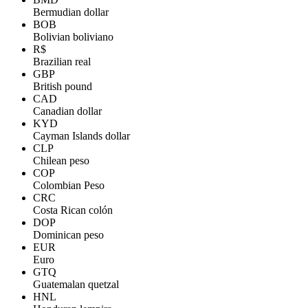
Bermudian dollar
BOB
Bolivian boliviano
R$
Brazilian real
GBP
British pound
CAD
Canadian dollar
KYD
Cayman Islands dollar
CLP
Chilean peso
COP
Colombian Peso
CRC
Costa Rican colón
DOP
Dominican peso
EUR
Euro
GTQ
Guatemalan quetzal
HNL