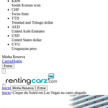
KRW
South Korean won
CHF
Swiss franc
TTD
Trinidad and Tobago dollar
AED
United Arab Emirates
USD
United States dollar
UYU
Uruguayan peso
Minha Reserva
Carros
Hotéis
Entrar
Inicio
Minha Reserva
Entrar
Inicio
>
Cirque du Soleil em Las Vegas no carro alugado