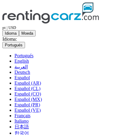
pt | USD
Idioma
Moeda
Idioma:
Portugués
Portugués
English
العربية
Deutsch
Español
Español (AR)
Español (CL)
Español (CO)
Español (MX)
Español (PR)
Español (VE)
Français
Italiano
日本語
한국어