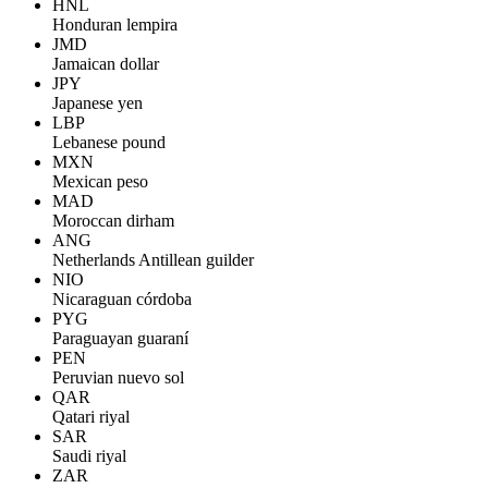
HNL
Honduran lempira
JMD
Jamaican dollar
JPY
Japanese yen
LBP
Lebanese pound
MXN
Mexican peso
MAD
Moroccan dirham
ANG
Netherlands Antillean guilder
NIO
Nicaraguan córdoba
PYG
Paraguayan guaraní
PEN
Peruvian nuevo sol
QAR
Qatari riyal
SAR
Saudi riyal
ZAR