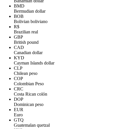
Bahamian dollar
BMD
Bermudian dollar
BOB
Bolivian boliviano
R$
Brazilian real
GBP
British pound
CAD
Canadian dollar
KYD
Cayman Islands dollar
CLP
Chilean peso
COP
Colombian Peso
CRC
Costa Rican colón
DOP
Dominican peso
EUR
Euro
GTQ
Guatemalan quetzal