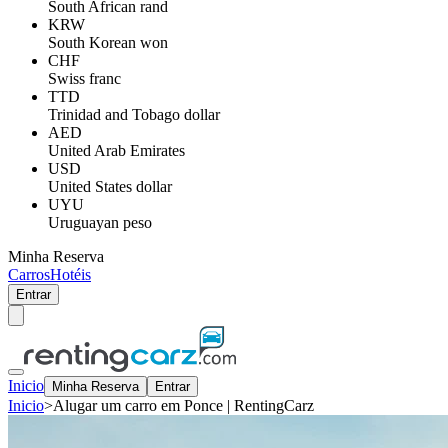
South African rand
KRW
South Korean won
CHF
Swiss franc
TTD
Trinidad and Tobago dollar
AED
United Arab Emirates
USD
United States dollar
UYU
Uruguayan peso
Minha Reserva
Carros
Hotéis
Entrar
Inicio
Minha Reserva
Entrar
Inicio
>
Alugar um carro em Ponce | RentingCarz