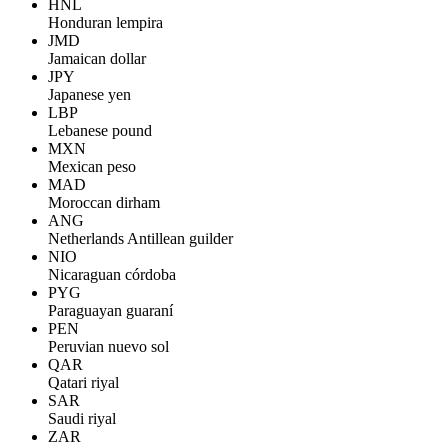
HNL
Honduran lempira
JMD
Jamaican dollar
JPY
Japanese yen
LBP
Lebanese pound
MXN
Mexican peso
MAD
Moroccan dirham
ANG
Netherlands Antillean guilder
NIO
Nicaraguan córdoba
PYG
Paraguayan guaraní
PEN
Peruvian nuevo sol
QAR
Qatari riyal
SAR
Saudi riyal
ZAR