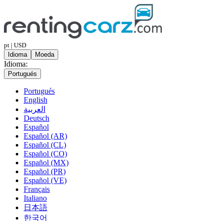
pt | USD
Idioma
Moeda
Idioma:
Portugués
Portugués
English
العربية
Deutsch
Español
Español (AR)
Español (CL)
Español (CO)
Español (MX)
Español (PR)
Español (VE)
Français
Italiano
日本語
한국어