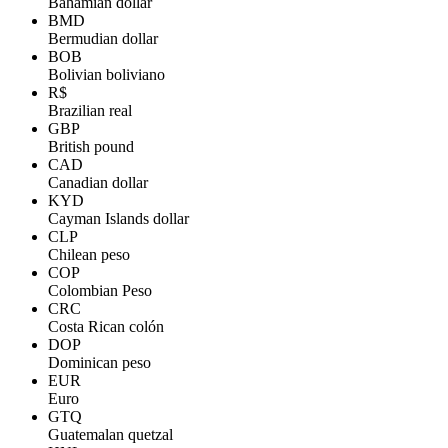
Bahamian dollar
BMD
Bermudian dollar
BOB
Bolivian boliviano
R$
Brazilian real
GBP
British pound
CAD
Canadian dollar
KYD
Cayman Islands dollar
CLP
Chilean peso
COP
Colombian Peso
CRC
Costa Rican colón
DOP
Dominican peso
EUR
Euro
GTQ
Guatemalan quetzal