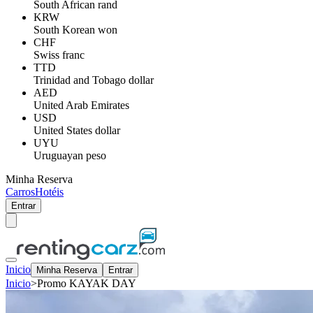
South African rand
KRW
South Korean won
CHF
Swiss franc
TTD
Trinidad and Tobago dollar
AED
United Arab Emirates
USD
United States dollar
UYU
Uruguayan peso
Minha Reserva
Carros
Hotéis
Entrar
Inicio
Minha Reserva
Entrar
Inicio
>
Promo KAYAK DAY