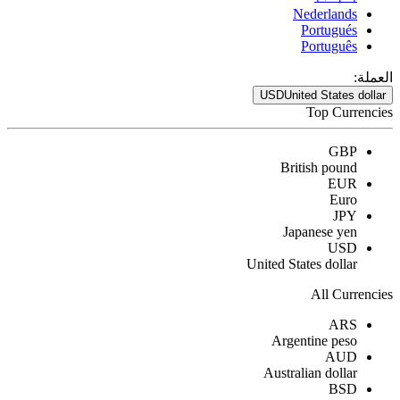
Nederlands
Portugués
Português
العملة:
USD
United States dollar
Top Currencies
GBP
British pound
EUR
Euro
JPY
Japanese yen
USD
United States dollar
All Currencies
ARS
Argentine peso
AUD
Australian dollar
BSD