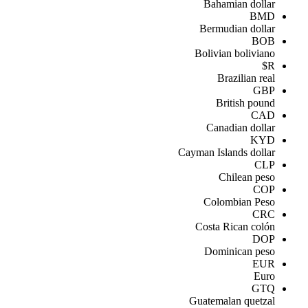
Bahamian dollar
BMD
Bermudian dollar
BOB
Bolivian boliviano
R$
Brazilian real
GBP
British pound
CAD
Canadian dollar
KYD
Cayman Islands dollar
CLP
Chilean peso
COP
Colombian Peso
CRC
Costa Rican colón
DOP
Dominican peso
EUR
Euro
GTQ
Guatemalan quetzal