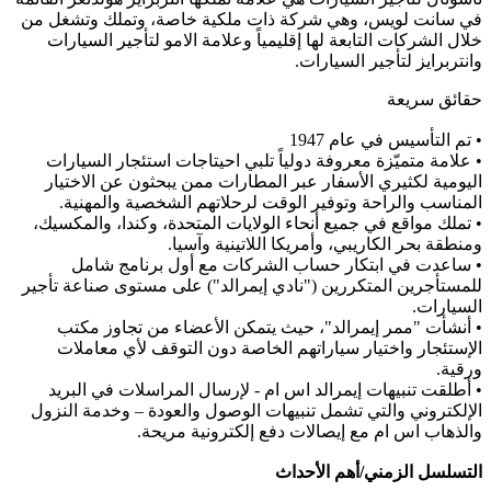
في سانت لويس، وهي شركة ذات ملكية خاصة، وتملك وتشغل من
خلال الشركات التابعة لها إقليمياً وعلامة الامو لتأجير السيارات
وانتربرايز لتأجير السيارات.
حقائق سريعة
• تم التأسيس في عام 1947
• علامة متميّزة معروفة دولياً تلبي احيتاجات استئجار السيارات
اليومية لكثيري الأسفار عبر المطارات ممن يبحثون عن الاختيار
المناسب والراحة وتوفير الوقت لرحلاتهم الشخصية والمهنية.
• تملك مواقع في جميع أنحاء الولايات المتحدة، وكندا، والمكسيك،
ومنطقة بحر الكاريبي، وأمريكا اللاتينية وآسيا.
• ساعدت في ابتكار حساب الشركات مع أول برنامج شامل
للمستأجرين المتكررين ("نادي إيمرالد") على مستوى صناعة تأجير
السيارات.
• أنشأت "ممر إيمرالد"، حيث يتمكن الأعضاء من تجاوز مكتب
الإستئجار واختيار سياراتهم الخاصة دون التوقف لأي معاملات
ورقية.
• أطلقت تنبيهات إيمرالد اس ام - لإرسال المراسلات في البريد
الإلكتروني والتي تشمل تنبيهات الوصول والعودة – وخدمة النزول
والذهاب اس ام مع إيصالات دفع إلكترونية مريحة.
التسلسل الزمني/أهم الأحداث