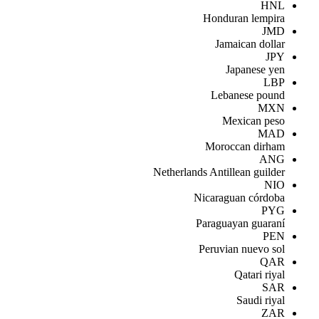
HNL
Honduran lempira
JMD
Jamaican dollar
JPY
Japanese yen
LBP
Lebanese pound
MXN
Mexican peso
MAD
Moroccan dirham
ANG
Netherlands Antillean guilder
NIO
Nicaraguan córdoba
PYG
Paraguayan guaraní
PEN
Peruvian nuevo sol
QAR
Qatari riyal
SAR
Saudi riyal
ZAR