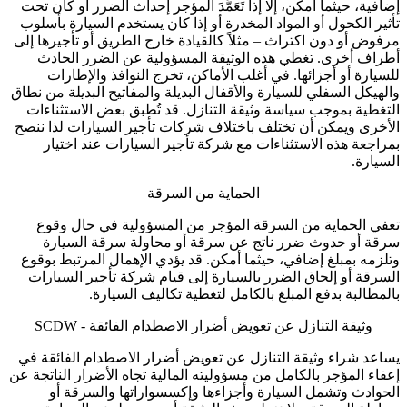
إضافية، حيثما أمكن، إلا إذا تَعَمَّدَ المؤجر إحداث الضرر أو كان تحت
تأثير الكحول أو المواد المخدرة أو إذا كان يستخدم السيارة بأسلوب
مرفوض أو دون اكتراث – مثلاً كالقيادة خارج الطريق أو تأجيرها إلى
أطراف أخرى. تغطي هذه الوثيقة المسؤولية عن الضرر الحادث
للسيارة أو أجزائها. في أغلب الأماكن، تخرج النوافذ والإطارات
والهيكل السفلي للسيارة والأقفال البديلة والمفاتيح البديلة من نطاق
التغطية بموجب سياسة وثيقة التنازل. قد تُطبق بعض الاستثناءات
الأخرى ويمكن أن تختلف باختلاف شركات تأجير السيارات لذا ننصح
بمراجعة هذه الاستثناءات مع شركة تأجير السيارات عند اختيار
السيارة.
الحماية من السرقة
تعفي الحماية من السرقة المؤجر من المسؤولية في حال وقوع
سرقة أو حدوث ضرر ناتج عن سرقة أو محاولة سرقة السيارة
وتلزمه بمبلغ إضافي، حيثما أمكن. قد يؤدي الإهمال المرتبط بوقوع
السرقة أو إلحاق الضرر بالسيارة إلى قيام شركة تأجير السيارات
بالمطالبة بدفع المبلغ بالكامل لتغطية تكاليف السيارة.
وثيقة التنازل عن تعويض أضرار الاصطدام الفائقة - SCDW
يساعد شراء وثيقة التنازل عن تعويض أضرار الاصطدام الفائقة في
إعفاء المؤجر بالكامل من مسؤوليته المالية تجاه الأضرار الناتجة عن
الحوادث وتشمل السيارة وأجزاءها وإكسسواراتها والسرقة أو