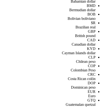
Bahamian dollar
BMD
Bermudian dollar
BOB
Bolivian boliviano
R$
Brazilian real
GBP
British pound
CAD
Canadian dollar
KYD
Cayman Islands dollar
CLP
Chilean peso
COP
Colombian Peso
CRC
Costa Rican colón
DOP
Dominican peso
EUR
Euro
GTQ
Guatemalan quetzal