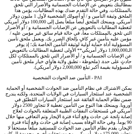
بمطالبتك بتعويض عن الإصابات الجسمانية والأضرار التي تلحق
بالممتلكات. وفي حالة التقدم ضدك بهذه المطالبات، يؤمن هذا
الملحق وثيقة التأمين و / أو أصولك الشخصية لأول 1 مليون دولار
أمريكي. ويمنحك الملحق أيضاً مبلغاً يصل إلى 100,000 دولار أمريكي
لتغطية المطالبات بالتعويض عن الإصابات الجسمانية و / أو الأضرار
التي تلحق بالممتلكات معاً، في حالة قيام سائق غير مؤمن عليه /
مؤمن عليه بتأمينٍ غير كافٍ بإلحاق الضرر بك. ويعمل ملحق تأمين
المسؤولية أداة حماية أولية لوثيقة التأمين الخاصة بك؛ إذ يوفر
الـ1,000,000 دولار أمريكي** الأولى لتغطية المطالبات بالتعويض
عن الإصابات الجسمانية و / أو الأضرار التي تلحق بالممتلكات لكل
حادثٍ على حدة. (ملحوظة - تطبق ولاية هاواي خيار ملحق تأمين
المسؤولية بقيمة أكبر تبلغ 2,000,000 دولار أمريكي).
PAI - التأمين ضد الحوادث الشخصية
يمكن الاشتراك في نظام التأمين ضد الحوادث الشخصية أو الحماية
الشخصية عند استئجار السيارات في الولايات المتحدة، ولكنه يندرج
ضمن نظام الحماية الفائقة عند استئجار السيارات المُطبّق في
أوروبا. ويمنحك هذا النوع من التأمين تغطية لا تتجاوز 2500 دولار
أمريكي في مُستحقات النفقات الطبية المتعلقة بالحوادث لعلاج
إصابة ناتجة عن حادث وقع أثناء فترة الإيجار وتم التعافي منها خلال
90 يوماً. وفي حالة الوفاة بسبب إصابة في حادث وقع أثناء فترة
الإيجار، يقدم نظام التأمين ضد الحوادث للمستفيد مبلغاً مستحقاً لا
يتجاوز 175,000 دولار أمريكي، مع مستحقات أخرى محدودة للركاب