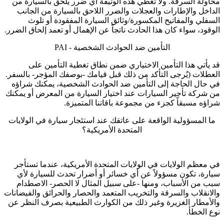
محاولة السرقة. ولا تغطي هذه الوثيقة أي ضرر يلحق بالسيارة من
الداخل والإطارات والعجلات والضرر اللاحق بالسيارة من الجانب
السفلي والمفاتيح المكسورة/وثائق السيارة المفقودة أو تلوث
الوقود، سواء كان هذا الحادث ناتجاً عن الإهمال أو تعمد إلحاق الضرر.
التأمين ضد الحوادث الشخصية - PAI
قد يأتي هذا التأمين الاختياري ضمن نطاق تغطية التأمين على
العطلات (يُرجى التأكد من ذلك قبل قيامك -بوصفك المؤجر- بالسفر.
في حال الحاجة إلى التأمين ضد الحوادث الشخصية، يمكنك شراؤه
من شركة تأجير السيارات عند اختيار السيارة من المعرض أو يمكنك
شراؤه مسبقاً كجزء من مجموعة باقاتنا المتميزة.
ما المسؤولية الواقعة على عاتقك عند استئجار سيارة في الولايات
المتحدة الأمريكية؟
في معظم الولايات في الولايات المتحدة الأمريكية، عندما تستأجر
سيارة، تكون مسؤولاً عن أي خسائر أو أضرار تحدث للسيارة لأي
سبب من الأسباب، ومنها -على سبيل المثال لا الحصر- الاصطدام
والانقلاب والسرقة والتخريب المتعمد والحصار والحرائق والفيضانات
والأمطار الغزيرة وغير ذلك من الكوارث الطبيعية بصرف النظر عن
نوع الخطأ.