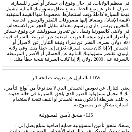
في معظم الولايات، في حال وقوع أي خسائر أو أضرار للسيارة،
بصرف النظر عن نوع الخطأ، يتسع نطاق مسؤوليتك المالية ليشمل
قيمة السيارة كاملةً وقت استئجارها، مخصوماً منها القيمة المتبقية
(قيمة الإنقاذ)، ومضافاً إليها مصروفات القَطْر والرسوم الخاصة
بالتخزين ورسم إداري ورسوم معتدلة مقابل العجز عن الاستخدام.
في ولايتي كاليفورنيا ونيفادا، لن تتجاوز مسؤوليتك عن وقوع خسائر
أو أضرار للسيارة نتيجة التخريب المتعمد غير المرتبط بالسرقة قيمة
500 دولار، بصرف النظر عن شراء وثيقة التنازل عن الأضرار أو
الخسائر، إلا إذا كان سبب السرقة يُعْزَى إلى خطأ منك. وفي ولاية
إلينوي، تقتصر مسؤوليتك المالية عن الخسائر أو الأضرار المرتبطة
بالسرقة على 2000 دولار، إلا إذا كانت السرقة نتيجة خطأ منك.
LDW -التنازل عن تعويضات الخسائر
يعني التنازل عن تعويض الخسائر، الذي لا يعد نوعاً من أنواع التأمين،
أنك لا تتحمل مسؤولية الضرر الذي يلحق بالسيارة في حالة حدوث
أي تلف، شريطة ألا تكون هذه الخسائر أو التلف نتيجة لاستخدام
السيارة بشكلٍ غير مسموح به.
LIS - ملحق تأمين المسؤولية
يمنحك ملحق تأمين المسؤولية حماية إضافية بمبلغ يصل إلى 1
مليون دولار أمريكي في حال قيام الأشخاص المصابين في حادث