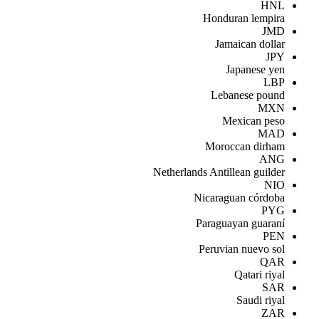
HNL
Honduran lempira
JMD
Jamaican dollar
JPY
Japanese yen
LBP
Lebanese pound
MXN
Mexican peso
MAD
Moroccan dirham
ANG
Netherlands Antillean guilder
NIO
Nicaraguan córdoba
PYG
Paraguayan guaraní
PEN
Peruvian nuevo sol
QAR
Qatari riyal
SAR
Saudi riyal
ZAR