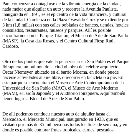
Para comenzar a contagiarse de la vibrante energía de la ciudad,
nada mejor que alquilar un auto y recorrer la Avenida Paulista,
inaugurada en 1891, es el epicentro de la vida financiera, y cultural
de la ciudad. Comienza en la Plaza Oswaldo Cruz y se extiende por
3 km (1,8 millas) con sus calles pobladas de bancos, tiendas, hoteles,
consulados, restaurantes, museos y parques. Allí es posible
encontrarnos con el Parque Trianon, el Museo de Arte de Sao Paulo
(MASP), la Casa das Rosas, y el Centro Cultural Fiesp Ruth
Cardoso.
Otro de los puntos que vale la pena visitar en San Pablo es el Parque
Ibirapuera, un pulmón de la ciudad, obra del célebre arquitecto
Oscar Niemeyer, ubicado en el barrio Moema, en donde puede
hacerse actividades al aire libre, o recorrer en bicicleta o a pie. En
este parque se encuentran el Museo de Arte Contemporáneo de la
Universidad de San Pablo (MAC), el Museo de Arte Moderno
(MAM), el Jardín Japonés y el Auditorio Ibirapuera. Aquí también
tienen lugar la Bienal de Artes de San Pablo.
De allí podemos conducir nuestro auto de alquiler hasta el
Mercadao, el Mercado Municipal, inaugurado en 1933, que es
visitado por más de 35 mil personas todos los fines de semana, y en
donde es posible comprar frutas tropicales, carnes, pescados,