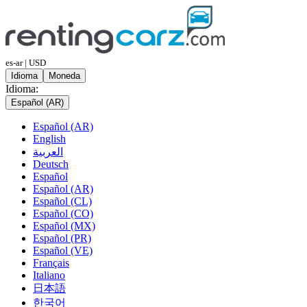
es-ar | USD
Idioma
Moneda
Idioma:
Español (AR)
Español (AR)
English
العربية
Deutsch
Español
Español (AR)
Español (CL)
Español (CO)
Español (MX)
Español (PR)
Español (VE)
Français
Italiano
日本語
한국어