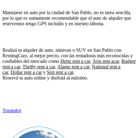
Manejarse en auto por la ciudad de San Pablo, no es tarea sencilla,
por lo que es sumamente recomendable que el auto de alquiler que
reservemos tengo GPS incluído y en nuestro idioma.
Realizá tu alquiler de auto, minivan o SUV en San Pablo con
RentingCarz, al mejor precio, con las rentadoras más reconocidas y
confiables del mercado como
Hertz rent a car
,
Avis rent a
car
,
Budget
rent a car
,
Thrifty rent a car
,
Alamo rent a car
,
National rent a
car
,
Dollar rent a car
y
Sixt rent a car
.
Reservá tu auto online y disfrutá al máximo.
Trustpilot