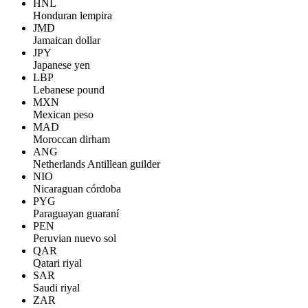
HNL
Honduran lempira
JMD
Jamaican dollar
JPY
Japanese yen
LBP
Lebanese pound
MXN
Mexican peso
MAD
Moroccan dirham
ANG
Netherlands Antillean guilder
NIO
Nicaraguan córdoba
PYG
Paraguayan guaraní
PEN
Peruvian nuevo sol
QAR
Qatari riyal
SAR
Saudi riyal
ZAR