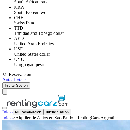
South African rand
KRW
South Korean won
CHF
Swiss franc
TTD
Trinidad and Tobago dollar
AED
United Arab Emirates
USD
United States dollar
UYU
Uruguayan peso
Mi Reservación
Autos
Hoteles
Iniciar Sesión
Inicio
Mi Reservación
Iniciar Sesión
Inicio
>
Alquiler de Autos en Sao Paulo | RentingCarz Argentina