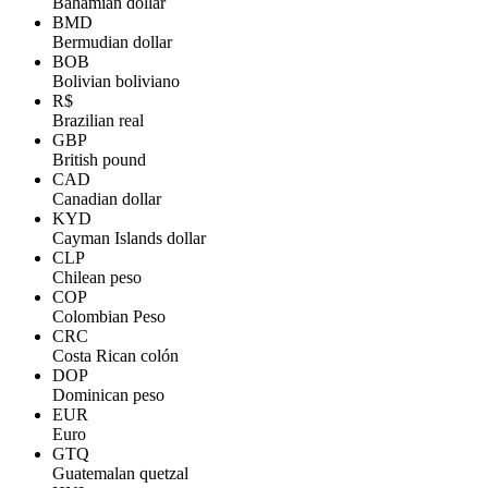
Bahamian dollar
BMD
Bermudian dollar
BOB
Bolivian boliviano
R$
Brazilian real
GBP
British pound
CAD
Canadian dollar
KYD
Cayman Islands dollar
CLP
Chilean peso
COP
Colombian Peso
CRC
Costa Rican colón
DOP
Dominican peso
EUR
Euro
GTQ
Guatemalan quetzal