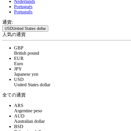
Nederlands
Portugués
Português
通貨:
USD
United States dollar
人気の通貨
GBP
British pound
EUR
Euro
JPY
Japanese yen
USD
United States dollar
全ての通貨
ARS
Argentine peso
AUD
Australian dollar
BSD