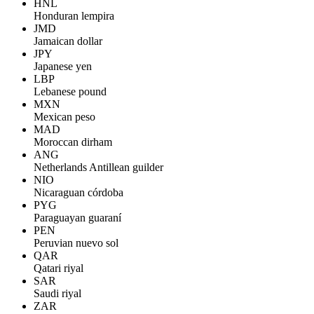
HNL
Honduran lempira
JMD
Jamaican dollar
JPY
Japanese yen
LBP
Lebanese pound
MXN
Mexican peso
MAD
Moroccan dirham
ANG
Netherlands Antillean guilder
NIO
Nicaraguan córdoba
PYG
Paraguayan guaraní
PEN
Peruvian nuevo sol
QAR
Qatari riyal
SAR
Saudi riyal
ZAR