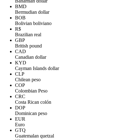
Bahamian dollar
BMD
Bermudian dollar
BOB
Bolivian boliviano
R$
Brazilian real
GBP
British pound
CAD
Canadian dollar
KYD
Cayman Islands dollar
CLP
Chilean peso
COP
Colombian Peso
CRC
Costa Rican colón
DOP
Dominican peso
EUR
Euro
GTQ
Guatemalan quetzal