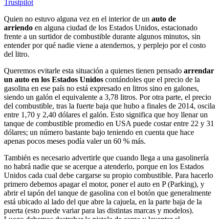
Trustpilot
Quien no estuvo alguna vez en el interior de un
auto de
arriendo
en alguna ciudad de los Estados Unidos, estacionado
frente a un surtidor de combustible durante algunos minutos, sin
entender por qué nadie viene a atendernos, y perplejo por el costo
del litro.
Queremos evitarle esta situación a quienes tienen pensado
arrendar
un auto en los Estados Unidos
contándoles que el precio de la
gasolina en ese país no está expresado en litros sino en galones,
siendo un galón el equivalente a 3,78 litros. Por otra parte, el precio
del combustible, tras la fuerte baja que hubo a finales de 2014, oscila
entre 1,70 y 2,40 dólares el galón. Esto significa que hoy llenar un
tanque de combustible promedio en USA puede costar entre 22 y 31
dólares; un número bastante bajo teniendo en cuenta que hace
apenas pocos meses podía valer un 60 % más.
También es necesario advertirle que cuando llega a una gasolinería
no habrá nadie que se acerque a atenderlo, porque en los Estados
Unidos cada cual debe cargarse su propio combustible. Para hacerlo
primero debemos apagar el motor, poner el auto en P (Parking), y
abrir el tapón del tanque de gasolina con el botón que generalmente
está ubicado al lado del que abre la cajuela, en la parte baja de la
puerta (esto puede variar para las distintas marcas y modelos).