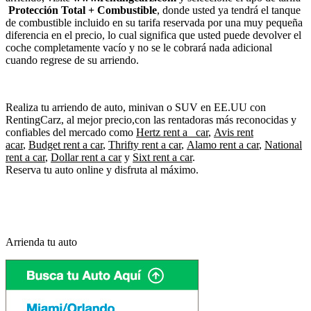
Protección Total + Combustible
, donde usted ya tendrá el tanque
de combustible incluido en su tarifa reservada por una muy pequeña
diferencia en el precio, lo cual significa que usted puede devolver el
coche completamente vacío y no se le cobrará nada adicional
cuando regrese de su arriendo.
Realiza tu arriendo de auto, minivan o SUV en EE.UU con
RentingCarz, al mejor precio,con las rentadoras más reconocidas y
confiables del mercado como
Hertz rent a car
,
Avis rent
a
car
,
Budget rent a car
,
Thrifty rent a car
,
Alamo rent a car
,
National
rent a car
,
Dollar rent a car
y
Sixt rent a car
.
Reserva tu auto online y disfruta al máximo.
Arrienda tu auto