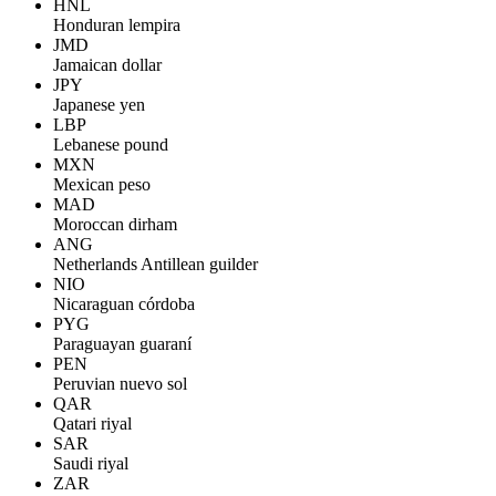
HNL
Honduran lempira
JMD
Jamaican dollar
JPY
Japanese yen
LBP
Lebanese pound
MXN
Mexican peso
MAD
Moroccan dirham
ANG
Netherlands Antillean guilder
NIO
Nicaraguan córdoba
PYG
Paraguayan guaraní
PEN
Peruvian nuevo sol
QAR
Qatari riyal
SAR
Saudi riyal
ZAR