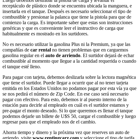
Luego debemos destrabar la pistola de carga y levantar el
receptáculo de plástico donde se encuentra ubicada la manguera, e
insertarla en el tanque. Después es necesario seleccionar el tipo de
combustible y presionar la palanca que tiene la pistola para que de
comienzo la carga. Es importante saber que estas son instrucciones
genéricas y que es conveniente leer el instructivo de carga que
habitualmente es mostrado en los surtidores.
No es necesario utilizar la gasolina Plus ni la Premium, ya que las
compañías de
car rental
no tienen problemas que en carguemos
gasolina regular en el
auto de arriendo
. El surtidor dejará de echar
combustible al momento que llegue a la cantidad requerida o cuando
el tanque esté lleno.
Para pagar con tarjeta, debemos deslizarla sobre la lectora magnética
que tiene el surtidor. Puede llegar a ocurrir que al no tener tarjeta
emitida en los Estados Unidos no podamos pagar por esta vía ya que
se nos pedirá el número de Zip Code. En ese caso será necesario
pagar con efectivo. Para esto, debemos ir al puesto interno de la
estación para decirle al empleado en cuál es el surtidor estamos y
pre-pagar el monto deseado. Si lo que queremos es llenar el tanque
podemos dejarle un billete de U$S 50, cargar el combustible y luego
regresar para que el empleado nos de el cambio.
Ahorra tiempo y dinero y la próxima vez que reserves un auto de
arriendo, visite
www.rentingcarz.com
y seleccione el tipo de tarifa