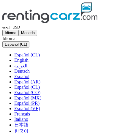
es-cl | USD
Idioma
Moneda
Idioma:
Español (CL)
Español (CL)
English
العربية
Deutsch
Español
Español (AR)
Español (CL)
Español (CO)
Español (MX)
Español (PR)
Español (VE)
Français
Italiano
日本語
한국어