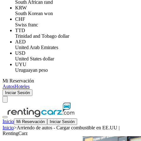
South African rand
KRW
South Korean won
CHF
Swiss franc
TTD
Trinidad and Tobago dollar
AED
United Arab Emirates
USD
United States dollar
UYU
Uruguayan peso
Mi Reservación
Autos
Hoteles
Iniciar Sesión
Inicio
Mi Reservación
Iniciar Sesión
Inicio
>
Arriendo de autos - Cargar combustible en EE.UU |
RentingCarz