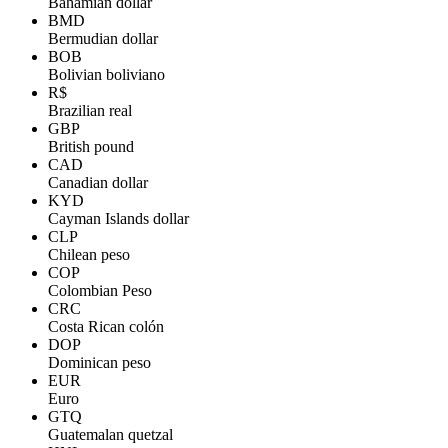
Bahamian dollar
BMD
Bermudian dollar
BOB
Bolivian boliviano
R$
Brazilian real
GBP
British pound
CAD
Canadian dollar
KYD
Cayman Islands dollar
CLP
Chilean peso
COP
Colombian Peso
CRC
Costa Rican colón
DOP
Dominican peso
EUR
Euro
GTQ
Guatemalan quetzal