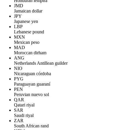
Honduran lempira
JMD
Jamaican dollar
JPY
Japanese yen
LBP
Lebanese pound
MXN
Mexican peso
MAD
Moroccan dirham
ANG
Netherlands Antillean guilder
NIO
Nicaraguan córdoba
PYG
Paraguayan guaraní
PEN
Peruvian nuevo sol
QAR
Qatari riyal
SAR
Saudi riyal
ZAR
South African rand