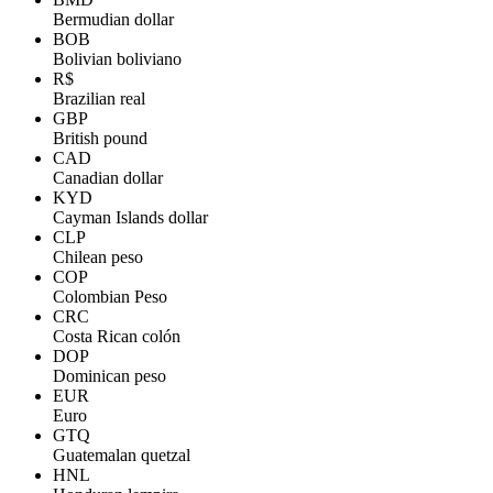
Bermudian dollar
BOB
Bolivian boliviano
R$
Brazilian real
GBP
British pound
CAD
Canadian dollar
KYD
Cayman Islands dollar
CLP
Chilean peso
COP
Colombian Peso
CRC
Costa Rican colón
DOP
Dominican peso
EUR
Euro
GTQ
Guatemalan quetzal
HNL