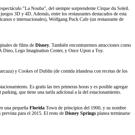
l espectáculo "La Nouba", del siempre sorprendente Cirque du Soleil.
y juegos 3D y 4D. Además, entre los restaurantes destacados de esta
canos e internacionales), Wolfgang Puck Cafe (un restaurante de
ginales de films de
Disney
. También encontraremos atracciones como
d A Dino, Lego Imagination Center, y Once Upon a Toy.
rcaza) y Cookes of Dublin (de comida irlandesa con recetas de los
cionamiento. Es gratis las tres primeras horas y es posible agregar
parking, que tiene una tarifa adicional a la del estacionamiento.
o en una pequeña
Florida
Town de principios del 1900, y su nombre
prevista para el 2015. El resto de
Disney Springs
planea terminarse