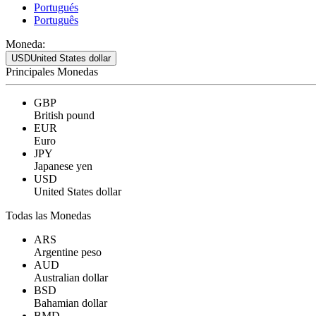
Portugués
Português
Moneda:
USD
United States dollar
Principales Monedas
GBP
British pound
EUR
Euro
JPY
Japanese yen
USD
United States dollar
Todas las Monedas
ARS
Argentine peso
AUD
Australian dollar
BSD
Bahamian dollar
BMD