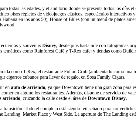
ra todas las edades, y el auditorio donde se presenta todos los días e
nco pisos repletos de videojuegos clásicos, espectáculos interactivos 
 Habana en los años 50), House of Blues (con un menú de platos ameri
llywood.
 recuerdos y souvenirs
Disney
, desde pins hasta arte con fotogramas ori
tes temáticos como Rainforest Café y T-Rex cafe; y tiendas como Buil
comida como T-Rex, el restaurante Fulton Crub (ambientado como una ba
r cigarros cubanos para llevar de regalo, en Sosa Family Cigars.
nir en
auto de arriendo
, ya que Downtown tiene una gran zona para esta
a comer en alguno los restaurantes. Además, dispone de servicio de valet 
e arriendo
, cruzando la calle desde el área de
Downtown Disney
.
a transición. Todo el complejo está siendo rediseñado para convertirl
he Landing, Market Place y West Side. La apertura de The Landing está 