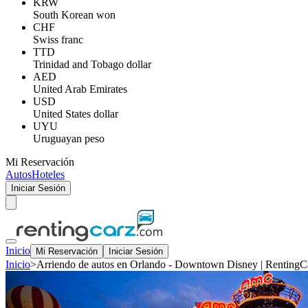
KRW
South Korean won
CHF
Swiss franc
TTD
Trinidad and Tobago dollar
AED
United Arab Emirates
USD
United States dollar
UYU
Uruguayan peso
Mi Reservación
Autos
Hoteles
Iniciar Sesión
Inicio
Mi Reservación
Iniciar Sesión
Inicio
>
Arriendo de autos en Orlando - Downtown Disney | RentingC