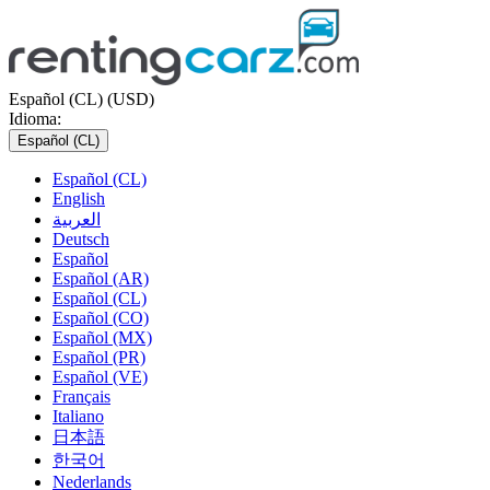
Español (CL) (USD)
Idioma:
Español (CL)
Español (CL)
English
العربية
Deutsch
Español
Español (AR)
Español (CL)
Español (CO)
Español (MX)
Español (PR)
Español (VE)
Français
Italiano
日本語
한국어
Nederlands