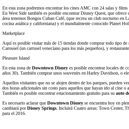
En esta zona podremos encontrar los cines AMC con 24 salas y films pa
En West Side también es posible encontrar Disney Quest, que ofrece ci
área tenemos Bongos Cuban Café, (que recrea un club nocturno en La
cocina asiática y californiana) y el mundialmente conocido Planet Ho
Marketplace
Aquí es posible visitar más de 15 tiendas donde comprar todo tipo de
Carousel (un carrusel veneciano para los más pequeños), y restauran
Pleasure Island
En esta zona de
Downtown Disney
es posible encontrar locales de 
años 30). También comprar unos souvenirs en Harley Davidson, o elegi
Aquellos visitantes que no se alojen dentro de los parques, pueden ve
dos horas adicionales sin costo para aquellos que hayan ido al cine o 
También es posible encontrar estacionamiento gratuito para su
auto d
Es necesario aclarar que
Downtown Disney
se encuentra hoy en plen
cambiará por
Disney Springs
. Incluirá Cuatro areas: Town Center, T
para el 2016.