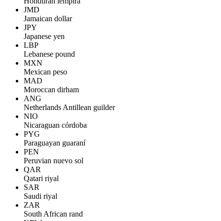
Honduran lempira
JMD
Jamaican dollar
JPY
Japanese yen
LBP
Lebanese pound
MXN
Mexican peso
MAD
Moroccan dirham
ANG
Netherlands Antillean guilder
NIO
Nicaraguan córdoba
PYG
Paraguayan guaraní
PEN
Peruvian nuevo sol
QAR
Qatari riyal
SAR
Saudi riyal
ZAR
South African rand