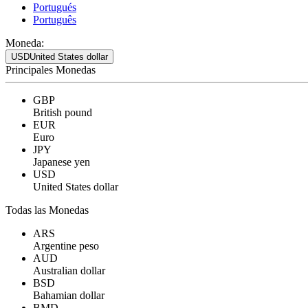
Portugués
Português
Moneda:
USD
United States dollar
Principales Monedas
GBP
British pound
EUR
Euro
JPY
Japanese yen
USD
United States dollar
Todas las Monedas
ARS
Argentine peso
AUD
Australian dollar
BSD
Bahamian dollar
BMD