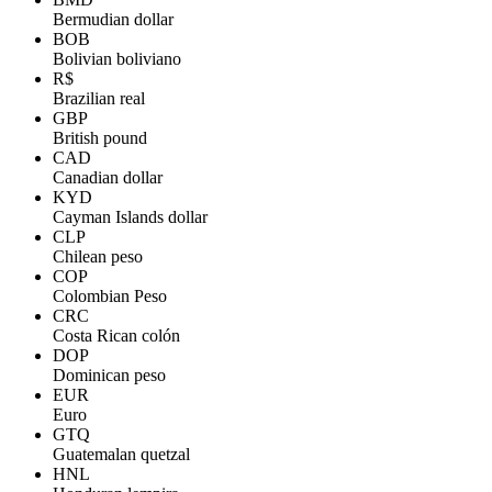
Bermudian dollar
BOB
Bolivian boliviano
R$
Brazilian real
GBP
British pound
CAD
Canadian dollar
KYD
Cayman Islands dollar
CLP
Chilean peso
COP
Colombian Peso
CRC
Costa Rican colón
DOP
Dominican peso
EUR
Euro
GTQ
Guatemalan quetzal
HNL