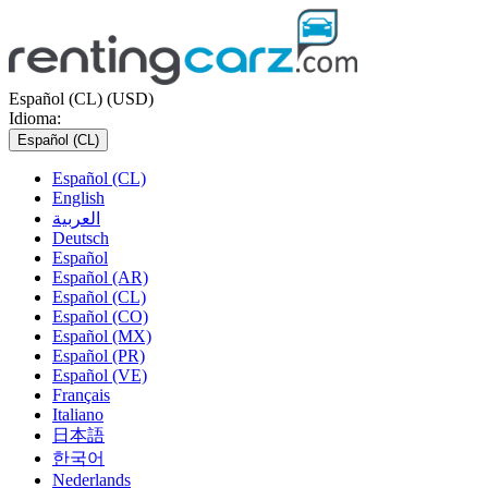
Español (CL) (USD)
Idioma:
Español (CL)
Español (CL)
English
العربية
Deutsch
Español
Español (AR)
Español (CL)
Español (CO)
Español (MX)
Español (PR)
Español (VE)
Français
Italiano
日本語
한국어
Nederlands