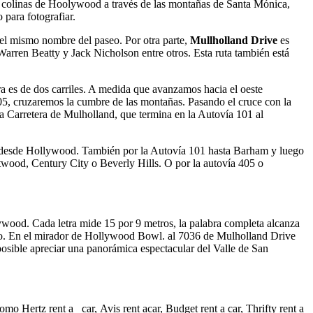
as colinas de Hoolywood a través de las montañas de Santa Mónica,
 para fotografiar.
 el mismo nombre del paseo. Por otra parte,
Mullholland Drive
es
ren Beatty y Jack Nicholson entre otros. Esta ruta también está
ra es de dos carriles. A medida que avanzamos hacia el oeste
405, cruzaremos la cumbre de las montañas. Pasando el cruce con la
 Carretera de Mulholland, que termina en la Autovía 101 al
desde Hollywood. También por la Autovía 101 hasta Barham y luego
wood, Century City o Beverly Hills. O por la autovía 405 o
lywood. Cada letra mide 15 por 9 metros, la palabra completa alcanza
llado. En el mirador de Hollywood Bowl. al 7036 de Mulholland Drive
sible apreciar una panorámica espectacular del Valle de San
 como
Hertz rent a car
,
Avis rent a
car
,
Budget rent a car
,
Thrifty rent a