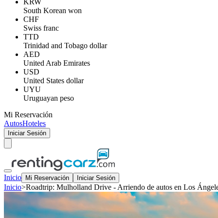
KRW
South Korean won
CHF
Swiss franc
TTD
Trinidad and Tobago dollar
AED
United Arab Emirates
USD
United States dollar
UYU
Uruguayan peso
Mi Reservación
Autos
Hoteles
Iniciar Sesión
Inicio
Mi Reservación
Iniciar Sesión
Inicio
>
Roadtrip: Mulholland Drive - Arriendo de autos en Los Ángel