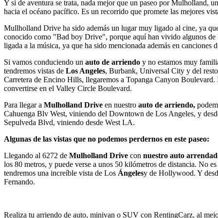
Y si de aventura se trata, nada mejor que un paseo por Mulholland, 
hacia el océano pacífico. Es un recorrido que promete las mejores vist
Mullholland Drive ha sido además un lugar muy ligado al cine, ya que
conocido como "Bad boy Drive", porque aquí han vivido algunos de l
ligada a la música, ya que ha sido mencionada además en canciones de
Si vamos conduciendo un
auto de arriendo
y no estamos muy famili
tendremos vistas de
Los Angeles
, Burbank, Universal City y del rest
Carretera de Encino Hills, llegaremos a Topanga Canyon Boulevard. D
convertirse en el Valley Circle Boulevard.
Para llegar a
Mulholland Drive
en nuestro
auto de arriendo,
podemo
Cahuenga Blv West, viniendo del Downtown de Los Angeles, y desde cu
Sepulveda Blvd, viniendo desde West LA.
Algunas de las vistas que no podemos perdernos en este paseo:
Llegando al 6272 de
Mulholland Drive
con
nuestro auto arrendad
los 80 metros, y puede verse a unos 50 kilómetros de distancia. No e
tendremos una increíble vista de Los
Ángeles
y de Hollywood. Y desde
Fernando.
Realiza tu arriendo de auto, minivan o SUV con RentingCarz, al mejo