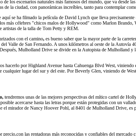
uno de los escenarios naturales más famosos del mundo, que va desde l
as de la ciudad, con panorámicas increíbles, tanto para contemplar como
 aquí se ha filmado la película de David Lynch que lleva precisamente
os más célebres "chicos malos de Hollywood" como Marlon Brando, War
 artistas de la talla de Tom Petty y REM.
arizados con el camino
,
es bueno saber que la mayor parte de la carrete
o del Valle de San Fernando. A unos kilómetros al oeste de la Autovía 
espués, Mulholland Drive se divide en la Autopista de Mulholland y la
s hacerlo por Highland Avenue hasta Cahuenga Blvd West, viniendo 
alquier lugar del sur y del este. Por Beverly Glen, viniendo de West
o,
tendremos unas de las mejores perspectivas del mítico cartel de Hol
s posible acercarse hasta las letras porque están protegidas con un va
 el mirador de Nancy Hoover Pohl, al 8401 de Mulholland Drive, es po
r precio,con las rentadoras más reconocidas y confiables del mercado